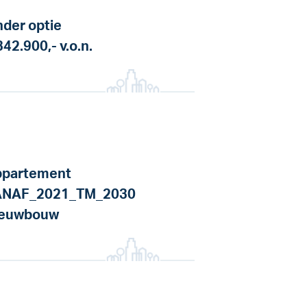
der optie
342.900,-
v.o.n.
partement
ANAF_2021_TM_2030
ieuwbouw