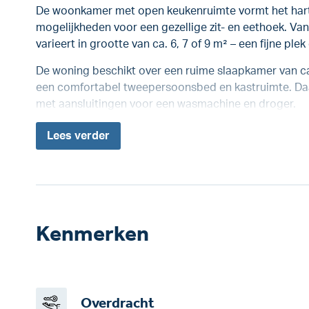
De woonkamer met open keukenruimte vormt het hart
mogelijkheden voor een gezellige zit- en eethoek. Vanu
varieert in grootte van ca. 6, 7 of 9 m² – een fijne pl
De woning beschikt over een ruime slaapkamer van ca
een comfortabel tweepersoonsbed en kastruimte. Daa
met aansluitingen voor een wasmachine en droger.
Lees
verder
Kenmerken
Overdracht