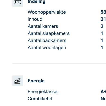
Indeling
Woonoppervlakte
58
Inhoud
21
Aantal kamers
2
Aantal slaapkamers
1
Aantal badkamers
1
Aantal woonlagen
1
Energie
Energieklasse
A
Combiketel
N