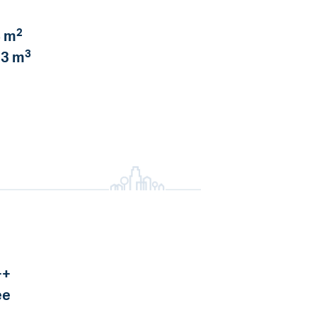
2
 m
3
3 m
++
ee