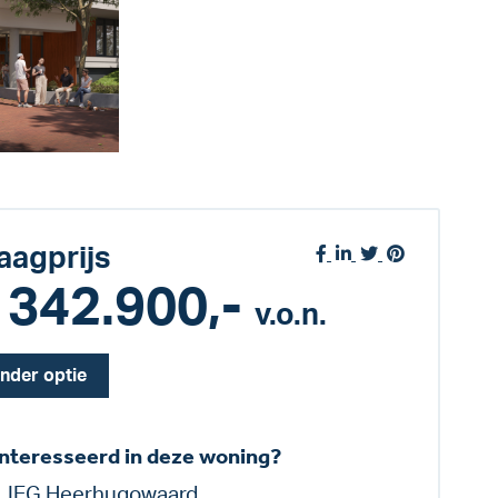
aagprijs
 342.900,-
v.o.n.
nder optie
nteresseerd in deze woning?
LIEG Heerhugowaard