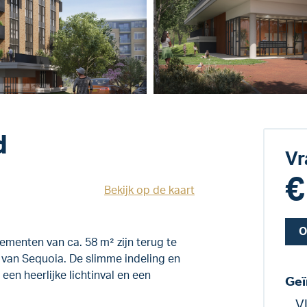
d
Vr
€
Bekijk op de kaart
O
menten van ca. 58 m² zijn terug te
 van Sequoia. De slimme indeling en
een heerlijke lichtinval en een
Geï
V