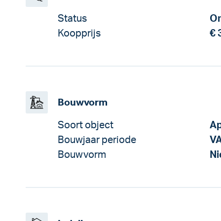
Status
On
Koopprijs
€ 
Bouwvorm
Soort object
Ap
Bouwjaar periode
V
Bouwvorm
N