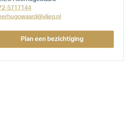
72-5717144
eerhugowaard@vlieg.nl
Plan een bezichtiging