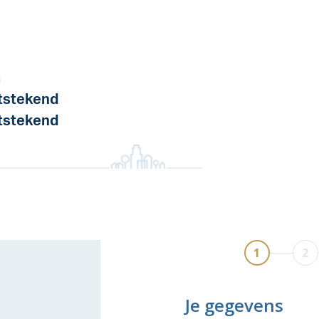
a
tstekend
tstekend