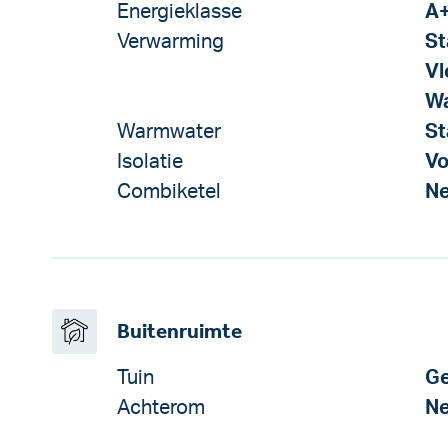
Energieklasse
A
Verwarming
St
Vl
Wa
Warmwater
St
Isolatie
Vo
Combiketel
N
Buitenruimte
Tuin
Ge
Achterom
N