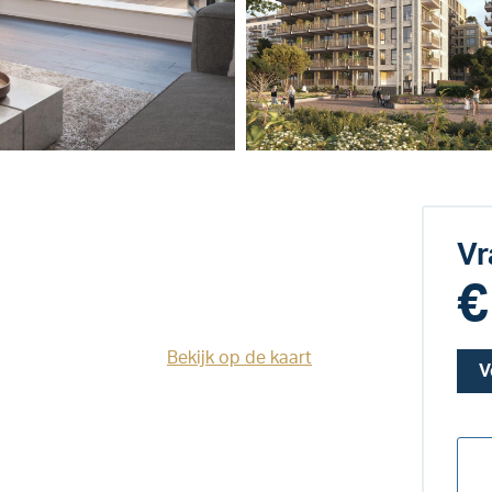
Vr
€
Bekijk op de kaart
V