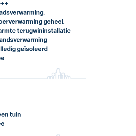
+++
adsverwarming,
oerverwarming geheel,
rmte terugwininstallatie
andsverwarming
lledig geïsoleerd
ee
en tuin
ee