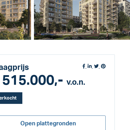
aagprijs
 515.000,-
v.o.n.
erkocht
Open plattegronden