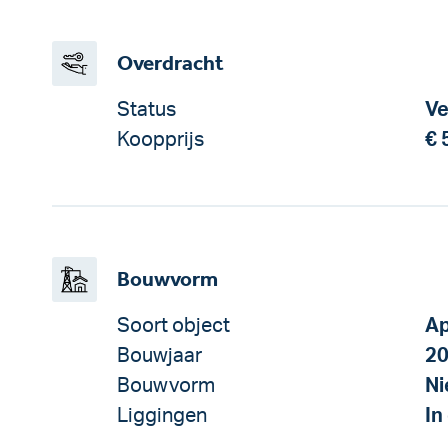
Overdracht
Status
Ve
Koopprijs
€ 
Bouwvorm
Soort object
Ap
Bouwjaar
2
Bouwvorm
N
Liggingen
In