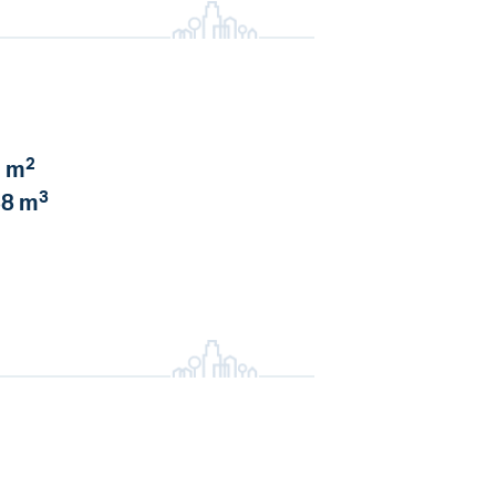
2
 m
3
8 m