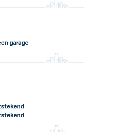
en garage
a
tstekend
tstekend