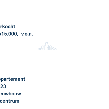
rkocht
515.000,-
v.o.n.
partement
023
ieuwbouw
 centrum