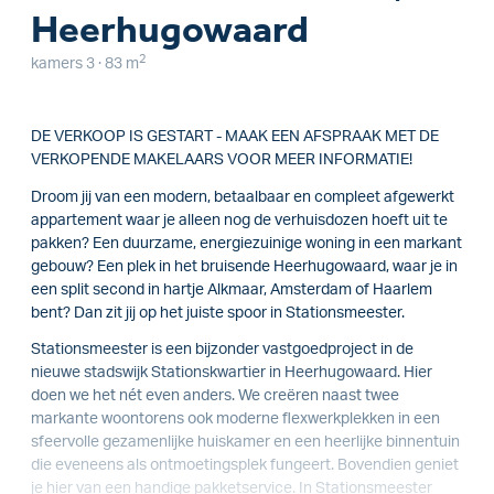
Heerhugowaard
2
kamers 3 · 83 m
DE VERKOOP IS GESTART - MAAK EEN AFSPRAAK MET DE
VERKOPENDE MAKELAARS VOOR MEER INFORMATIE!
Droom jij van een modern, betaalbaar en compleet afgewerkt
appartement waar je alleen nog de verhuisdozen hoeft uit te
pakken? Een duurzame, energiezuinige woning in een markant
gebouw? Een plek in het bruisende Heerhugowaard, waar je in
een split second in hartje Alkmaar, Amsterdam of Haarlem
bent? Dan zit jij op het juiste spoor in Stationsmeester.
Stationsmeester is een bijzonder vastgoedproject in de
nieuwe stadswijk Stationskwartier in Heerhugowaard. Hier
doen we het nét even anders. We creëren naast twee
markante woontorens ook moderne flexwerkplekken in een
sfeervolle gezamenlijke huiskamer en een heerlijke binnentuin
die eveneens als ontmoetingsplek fungeert. Bovendien geniet
je hier van een handige pakketservice. In Stationsmeester