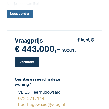
kom je meer dan thuis!
Lees
verder
Vraagprijs
€ 443.000,-
v.o.n.
Verkocht
Geïnteresseerd in deze
woning?
VLIEG Heerhugowaard
072-5717144
heerhugowaard@vlieg.nl