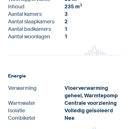
3
Inhoud
235 m
Aantal kamers
3
Aantal slaapkamers
2
Aantal badkamers
1
Aantal woonlagen
1
Energie
Verwarming
Vloerverwarming
geheel, Warmtepomp
Warmwater
Centrale voorziening
Isolatie
Volledig geïsoleerd
Combiketel
Nee