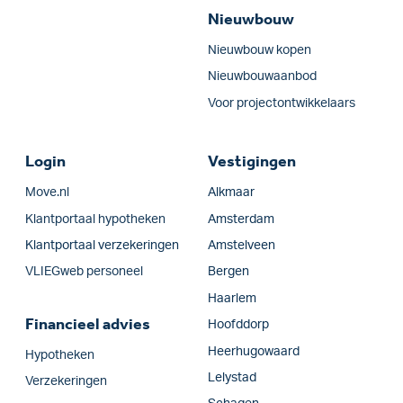
Nieuwbouw
Nieuwbouw kopen
Nieuwbouwaanbod
Voor projectontwikkelaars
Login
Vestigingen
Move.nl
Alkmaar
Klantportaal hypotheken
Amsterdam
Klantportaal verzekeringen
Amstelveen
VLIEGweb personeel
Bergen
Haarlem
Financieel advies
Hoofddorp
Heerhugowaard
Hypotheken
Lelystad
Verzekeringen