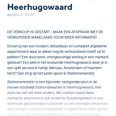
Heerhugowaard
2
kamers 3 · 70 m
DE VERKOOP IS GESTART - MAAK EEN AFSPRAAK MET DE
VERKOPENDE MAKELAARS VOOR MEER INFORMATIE!
Droom jij van een modern, betaalbaar en compleet afgewerkt
appartement waar je alleen nog de verhuisdozen hoeft uit te
pakken? Een duurzame, energiezuinige woning in een markant
gebouw? Een plek in het bruisende Heerhugowaard, waar je in
een split second in hartje Alkmaar, Amsterdam of Haarlem
bent? Dan zit jij op het juiste spoor in Stationsmeester.
Stationsmeester is een bijzonder vastgoedproject in de
nieuwe stadswijk Stationskwartier in Heerhugowaard. Hier
doen we het nét even anders. We creëren naast twee
markante woontorens ook moderne flexwerkplekken in een
sfeervolle gezamenlijke huiskamer en een heerlijke binnentuin
die eveneens als ontmoetingsplek fungeert. Bovendien geniet
je hier van een handige pakketservice. In Stationsmeester