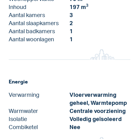
3
Inhoud
197 m
Aantal kamers
3
Aantal slaapkamers
2
Aantal badkamers
1
Aantal woonlagen
1
Energie
Verwarming
Vloerverwarming
geheel, Warmtepomp
Warmwater
Centrale voorziening
Isolatie
Volledig geïsoleerd
Combiketel
Nee