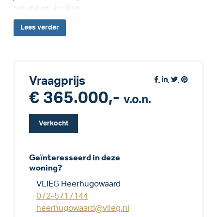
kom je meer dan thuis!
Lees
verder
Vraagprijs
€ 365.000,-
v.o.n.
Verkocht
Geïnteresseerd in deze
woning?
VLIEG Heerhugowaard
072-5717144
heerhugowaard@vlieg.nl