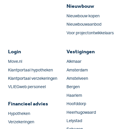
Nieuwbouw
Nieuwbouw kopen
Nieuwbouwaanbod
Voor projectontwikkelaars
Login
Vestigingen
Move.nl
Alkmaar
Klantportaal hypotheken
Amsterdam
Klantportaal verzekeringen
Amstelveen
VLIEGweb personeel
Bergen
Haarlem
Financieel advies
Hoofddorp
Heerhugowaard
Hypotheken
Lelystad
Verzekeringen