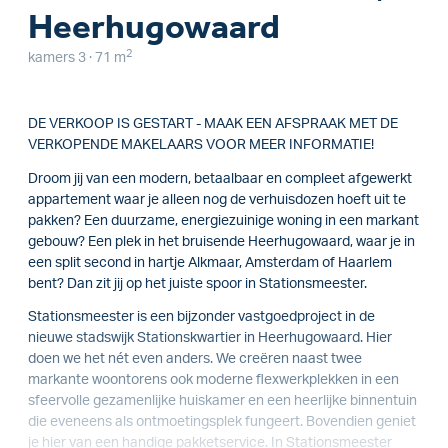
Heerhugowaard
2
kamers 3 · 71 m
DE VERKOOP IS GESTART - MAAK EEN AFSPRAAK MET DE
VERKOPENDE MAKELAARS VOOR MEER INFORMATIE!
Droom jij van een modern, betaalbaar en compleet afgewerkt
appartement waar je alleen nog de verhuisdozen hoeft uit te
pakken? Een duurzame, energiezuinige woning in een markant
gebouw? Een plek in het bruisende Heerhugowaard, waar je in
een split second in hartje Alkmaar, Amsterdam of Haarlem
bent? Dan zit jij op het juiste spoor in Stationsmeester.
Stationsmeester is een bijzonder vastgoedproject in de
nieuwe stadswijk Stationskwartier in Heerhugowaard. Hier
doen we het nét even anders. We creëren naast twee
markante woontorens ook moderne flexwerkplekken in een
sfeervolle gezamenlijke huiskamer en een heerlijke binnentuin
die eveneens als ontmoetingsplek fungeert. Bovendien geniet
je hier van een handige pakketservice. In Stationsmeester