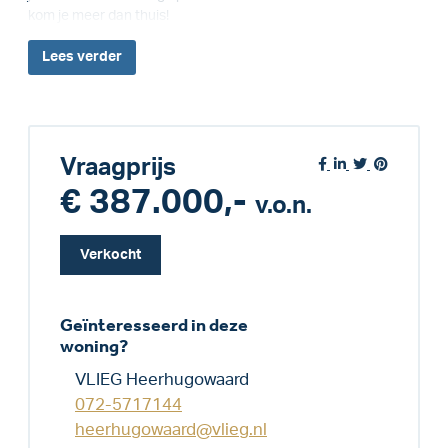
kom je meer dan thuis!
Lees
verder
Vraagprijs
€ 387.000,-
v.o.n.
Verkocht
Geïnteresseerd in deze
woning?
VLIEG Heerhugowaard
072-5717144
heerhugowaard@vlieg.nl