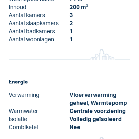
3
Inhoud
200 m
Aantal kamers
3
Aantal slaapkamers
2
Aantal badkamers
1
Aantal woonlagen
1
Energie
Verwarming
Vloerverwarming
geheel, Warmtepomp
Warmwater
Centrale voorziening
Isolatie
Volledig geïsoleerd
Combiketel
Nee