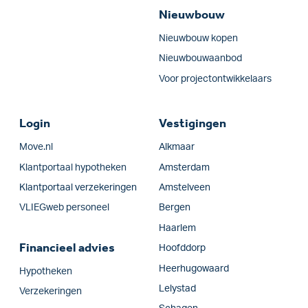
Nieuwbouw
Nieuwbouw kopen
Nieuwbouwaanbod
Voor projectontwikkelaars
Login
Vestigingen
Move.nl
Alkmaar
Klantportaal hypotheken
Amsterdam
Klantportaal verzekeringen
Amstelveen
VLIEGweb personeel
Bergen
Haarlem
Financieel advies
Hoofddorp
Heerhugowaard
Hypotheken
Lelystad
Verzekeringen