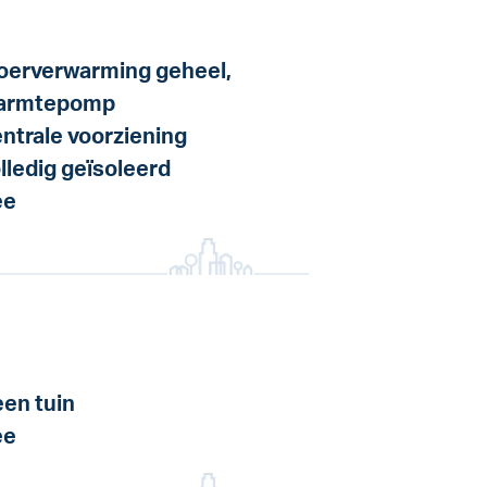
oerverwarming geheel,
armtepomp
ntrale voorziening
lledig geïsoleerd
ee
en tuin
ee