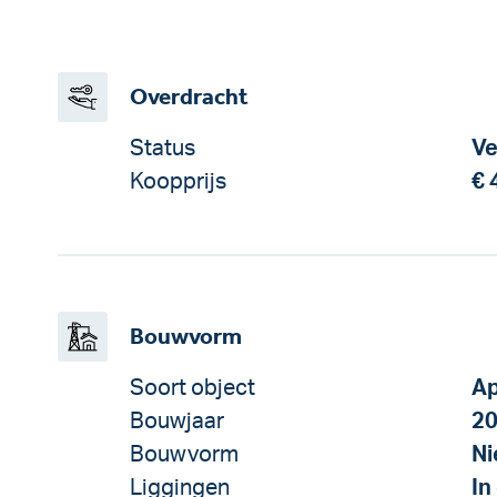
Overdracht
Status
Ve
Koopprijs
€ 
Bouwvorm
Soort object
Ap
Bouwjaar
2
Bouwvorm
N
Liggingen
In