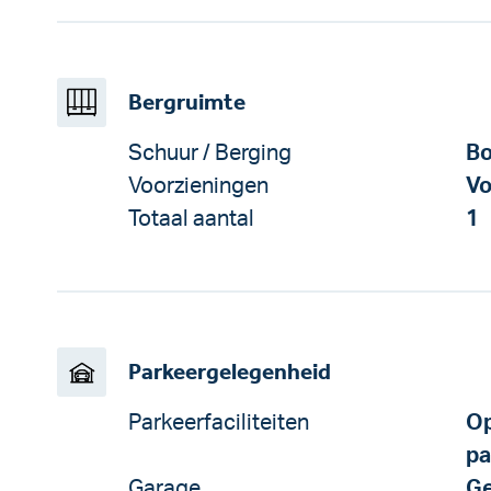
Bergruimte
Schuur / Berging
Bo
Voorzieningen
Vo
Totaal aantal
1
Parkeergelegenheid
Parkeerfaciliteiten
Op
pa
Garage
Ge