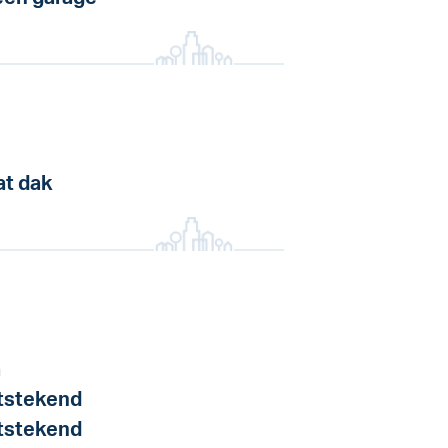
at dak
a
tstekend
tstekend