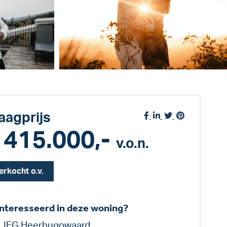
aagprijs
 415.000,-
v.o.n.
erkocht o.v.
nteresseerd in deze woning?
LIEG Heerhugowaard