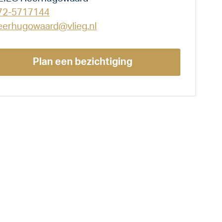
72-5717144
eerhugowaard@vlieg.nl
Plan een bezichtiging