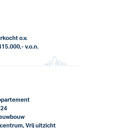
rkocht o.v.
415.000,-
v.o.n.
partement
024
ieuwbouw
 centrum, Vrij uitzicht