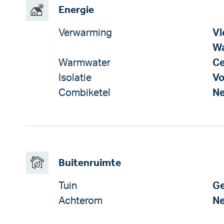
Energie
Verwarming
Vl
W
Warmwater
Ce
Isolatie
Vo
Combiketel
N
Buitenruimte
Tuin
Ge
Achterom
N