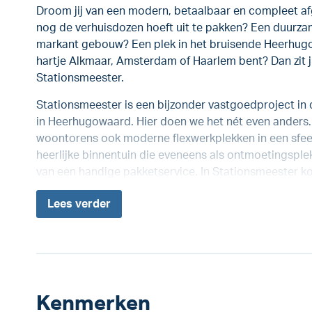
Droom jij van een modern, betaalbaar en compleet af
nog de verhuisdozen hoeft uit te pakken? Een duurza
markant gebouw? Een plek in het bruisende Heerhugow
hartje Alkmaar, Amsterdam of Haarlem bent? Dan zit jij
Stationsmeester.
Stationsmeester is een bijzonder vastgoedproject in 
in Heerhugowaard. Hier doen we het nét even anders
woontorens ook moderne flexwerkplekken in een sfee
heerlijke binnentuin die eveneens als ontmoetingsplek
van een handige pakketservice. In Stationsmeester ko
Lees
verder
Kenmerken