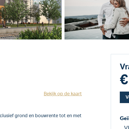
Vr
€
Bekijk op de kaart
V
nclusief grond en bouwrente tot en met
Geï
V