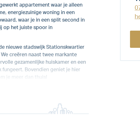
gewerkt appartement waar je alleen
0
me, energiezuinige woning in een
h
aard, waar je in een split second in
 op het juiste spoor in
de nieuwe stadswijk Stationskwartier
. We creëren naast twee markante
rvolle gezamenlijke huiskamer en een
 fungeert. Bovendien geniet je hier
m je meer dan thuis!