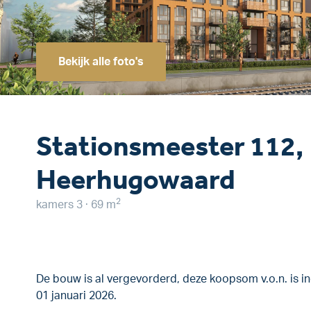
Bekijk alle foto's
Stationsmeester 112,
Heerhugowaard
2
kamers 3 · 69 m
De bouw is al vergevorderd, deze koopsom v.o.n. is i
01 januari 2026.