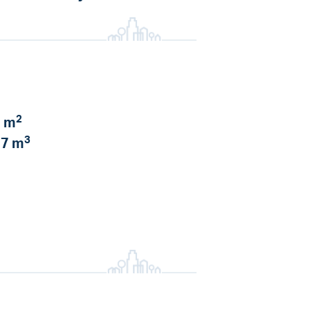
2
 m
3
7 m