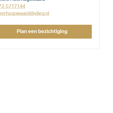
72-5717144
eerhugowaard@vlieg.nl
Plan een bezichtiging