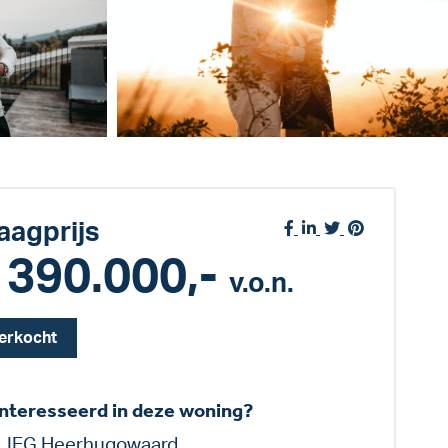
aagprijs
 390.000,-
v.o.n.
erkocht
nteresseerd in deze woning?
LIEG Heerhugowaard