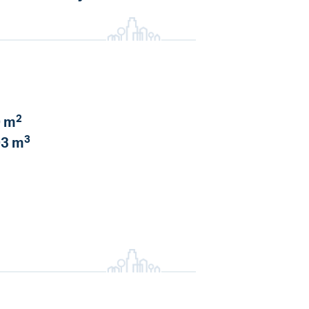
2
 m
3
3 m