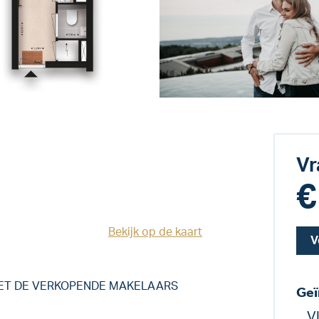
Vr
€
Bekijk op de kaart
V
MET DE VERKOPENDE MAKELAARS
Geï
V