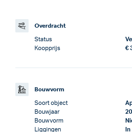
Overdracht
Status
Ve
Koopprijs
€ 
Bouwvorm
Soort object
Ap
Bouwjaar
2
Bouwvorm
N
Liggingen
In