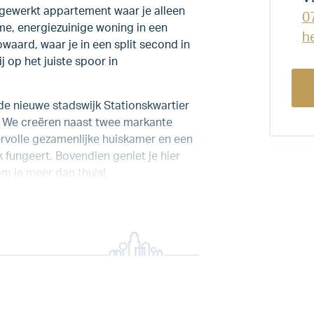
gewerkt appartement waar je alleen
0
me, energiezuinige woning in een
h
aard, waar je in een split second in
 op het juiste spoor in
de nieuwe stadswijk Stationskwartier
. We creëren naast twee markante
rvolle gezamenlijke huiskamer en een
 fungeert. Bovendien geniet je hier
m je meer dan thuis!