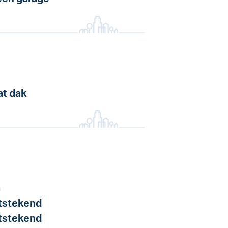
at dak
a
tstekend
tstekend