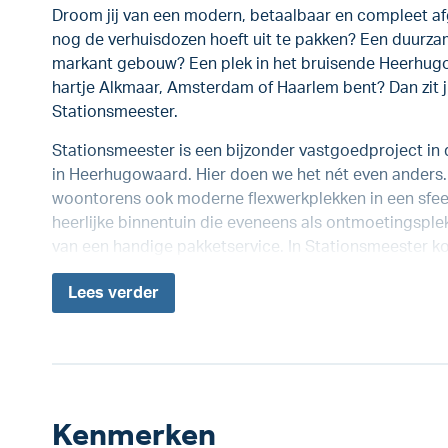
Droom jij van een modern, betaalbaar en compleet af
nog de verhuisdozen hoeft uit te pakken? Een duurza
markant gebouw? Een plek in het bruisende Heerhugow
hartje Alkmaar, Amsterdam of Haarlem bent? Dan zit jij
Stationsmeester.
Stationsmeester is een bijzonder vastgoedproject in 
in Heerhugowaard. Hier doen we het nét even anders
woontorens ook moderne flexwerkplekken in een sfee
heerlijke binnentuin die eveneens als ontmoetingsplek
van een handige pakketservice. In Stationsmeester ko
Lees
verder
Kenmerken