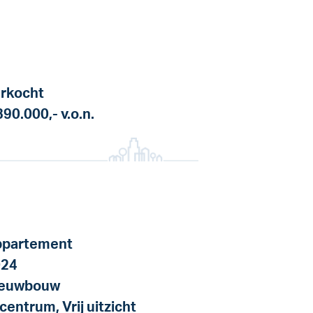
rkocht
390.000,-
v.o.n.
partement
024
ieuwbouw
 centrum, Vrij uitzicht