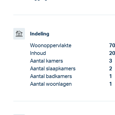
Indeling
Woonoppervlakte
70
Inhoud
20
Aantal kamers
3
Aantal slaapkamers
2
Aantal badkamers
1
Aantal woonlagen
1