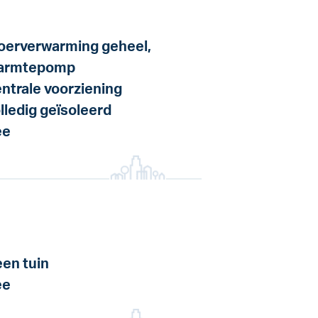
oerverwarming geheel,
armtepomp
ntrale voorziening
lledig geïsoleerd
ee
en tuin
ee