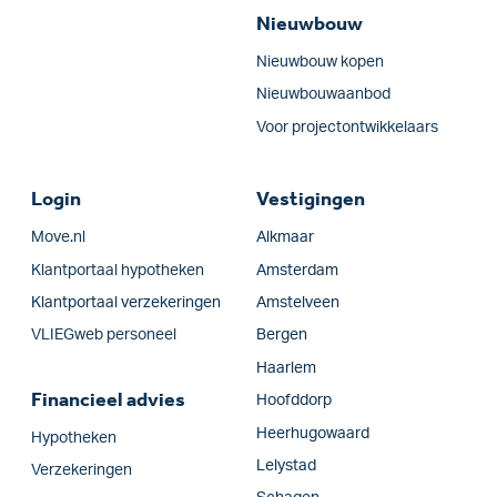
Nieuwbouw
Nieuwbouw kopen
Nieuwbouwaanbod
Voor projectontwikkelaars
Login
Vestigingen
Move.nl
Alkmaar
Klantportaal hypotheken
Amsterdam
Klantportaal verzekeringen
Amstelveen
VLIEGweb personeel
Bergen
Haarlem
Financieel advies
Hoofddorp
Heerhugowaard
Hypotheken
Lelystad
Verzekeringen