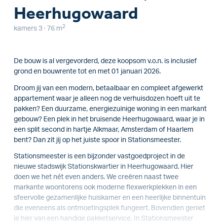
Heerhugowaard
2
kamers 3 · 76 m
De bouw is al vergevorderd, deze koopsom v.o.n. is inclusief
grond en bouwrente tot en met 01 januari 2026.
Droom jij van een modern, betaalbaar en compleet afgewerkt
appartement waar je alleen nog de verhuisdozen hoeft uit te
pakken? Een duurzame, energiezuinige woning in een markant
gebouw? Een plek in het bruisende Heerhugowaard, waar je in
een split second in hartje Alkmaar, Amsterdam of Haarlem
bent? Dan zit jij op het juiste spoor in Stationsmeester.
Stationsmeester is een bijzonder vastgoedproject in de
nieuwe stadswijk Stationskwartier in Heerhugowaard. Hier
doen we het nét even anders. We creëren naast twee
markante woontorens ook moderne flexwerkplekken in een
sfeervolle gezamenlijke huiskamer en een heerlijke binnentuin
die eveneens als ontmoetingsplek fungeert. Bovendien geniet
je hier van een handige pakketservice. In Stationsmeester