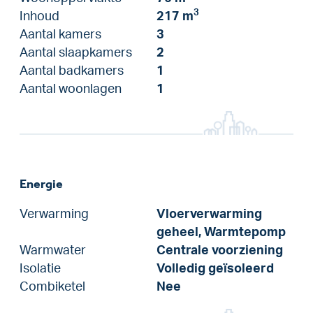
3
Inhoud
217 m
Aantal kamers
3
Aantal slaapkamers
2
Aantal badkamers
1
Aantal woonlagen
1
Energie
Verwarming
Vloerverwarming
geheel, Warmtepomp
Warmwater
Centrale voorziening
Isolatie
Volledig geïsoleerd
Combiketel
Nee