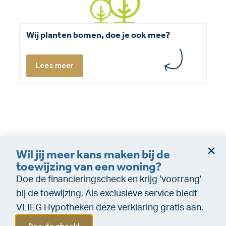
Wij planten bomen, doe je ook mee?
Lees meer
Wil jij meer kans maken bij de
Dienstverleningsvoorwaarden
Disclaimer
toewijzing van een woning?
Cookie policy
Privacy (makelaardij)
Doe de financieringscheck en krijg ‘voorrang’
Privacy (Financiële dienstverlening)
WeTransfer
bij de toewijzing. Als exclusieve service biedt
VLIEG Hypotheken deze verklaring gratis aan.