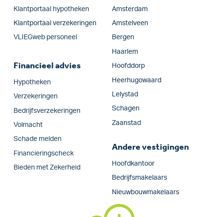
Klantportaal hypotheken
Amsterdam
Klantportaal verzekeringen
Amstelveen
VLIEGweb personeel
Bergen
Haarlem
Financieel advies
Hoofddorp
Heerhugowaard
Hypotheken
Lelystad
Verzekeringen
Schagen
Bedrijfs­verzekeringen
Zaanstad
Volmacht
Schade melden
Andere vestigingen
Financieringscheck
Hoofdkantoor
Bieden met Zekerheid
Bedrijfsmakelaars
Nieuwbouwmakelaars