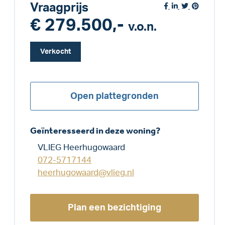
Vraagprijs
€ 279.500,-
v.o.n.
Verkocht
Open plattegronden
Geïnteresseerd in deze woning?
VLIEG Heerhugowaard
072-5717144
heerhugowaard@vlieg.nl
Plan een bezichtiging