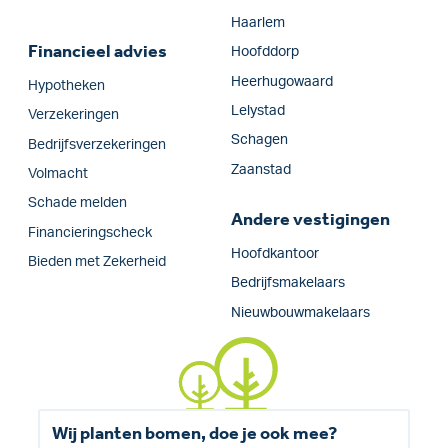
Haarlem
Financieel advies
Hoofddorp
Heerhugowaard
Hypotheken
Lelystad
Verzekeringen
Schagen
Bedrijfs­verzekeringen
Zaanstad
Volmacht
Schade melden
Andere vestigingen
Financieringscheck
Hoofdkantoor
Bieden met Zekerheid
Bedrijfsmakelaars
Nieuwbouwmakelaars
Wij planten bomen, doe je ook mee?