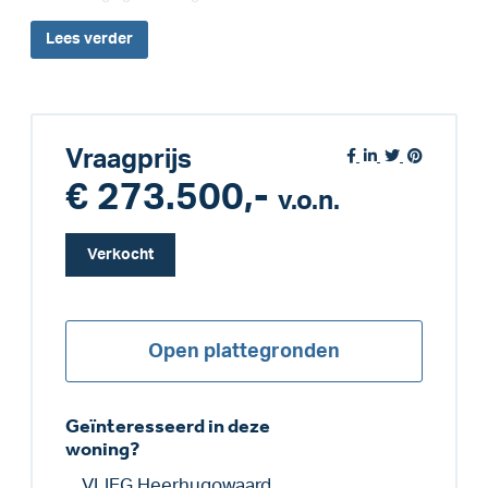
Lees
verder
Vraagprijs
€ 273.500,-
v.o.n.
Verkocht
Open plattegronden
Geïnteresseerd in deze
woning?
VLIEG Heerhugowaard