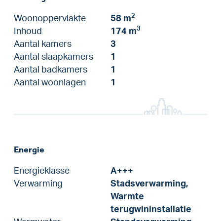
2
Woonoppervlakte
58 m
3
Inhoud
174 m
Aantal kamers
3
Aantal slaapkamers
1
Aantal badkamers
1
Aantal woonlagen
1
Energie
Energieklasse
A+++
Verwarming
Stadsverwarming,
Warmte
terugwininstallatie