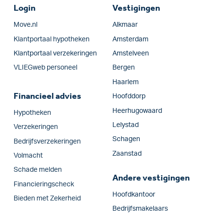
Login
Vestigingen
Move.nl
Alkmaar
Klantportaal hypotheken
Amsterdam
Klantportaal verzekeringen
Amstelveen
VLIEGweb personeel
Bergen
Haarlem
Financieel advies
Hoofddorp
Heerhugowaard
Hypotheken
Lelystad
Verzekeringen
Schagen
Bedrijfs­verzekeringen
Zaanstad
Volmacht
Schade melden
Andere vestigingen
Financieringscheck
Hoofdkantoor
Bieden met Zekerheid
Bedrijfsmakelaars