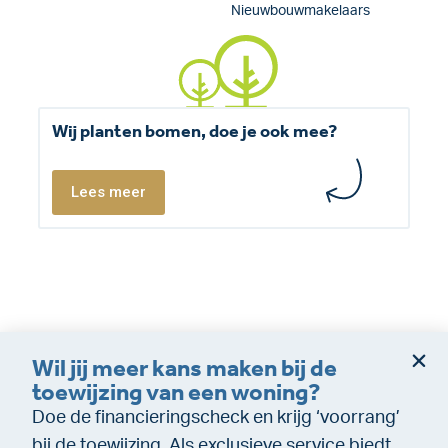
Nieuwbouwmakelaars
Wij planten bomen, doe je ook mee?
Lees meer
Wil jij meer kans maken bij de
Dienstverleningsvoorwaarden
Disclaimer
toewijzing van een woning?
Cookie policy
Privacy (makelaardij)
Doe de financieringscheck en krijg ‘voorrang’
Privacy (Financiële dienstverlening)
WeTransfer
bij de toewijzing. Als exclusieve service biedt