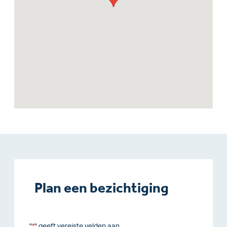
Plan een bezichtiging
"
" geeft vereiste velden aan
*