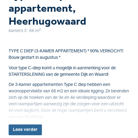
appartement,
Heerhugowaard
2
kamers 3 · 66 m
TYPE C DIEP (3-KAMER APPARTEMENT) * 90% VERKOCHT!
Bouw gestart in augustus *
Voor type C-diep komt u mogelijk in aanmerking voor de
STARTERSLENING van de gemeente Dijk en Waard!
De 3-kamer appartementen Type C diep hebben een
woonoppervlakte van 66 m2 en een ideale ligging. Ze bevinden
zich op de hoeken van de 3e en 4e verdieping waardoor er
veel raampartijen aanwezig zijn die zorgen voor een uitzicht
en veel daglicht. Door de hoge raampartijen bent u verzekerd
van veel lichtinval.
Lees
verder