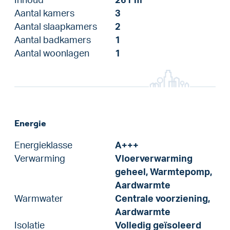
Inhoud
261 m
Aantal kamers
3
Aantal slaapkamers
2
Aantal badkamers
1
Aantal woonlagen
1
Energie
Energieklasse
A+++
Verwarming
Vloerverwarming
geheel, Warmtepomp,
Aardwarmte
Warmwater
Centrale voorziening,
Aardwarmte
Isolatie
Volledig geïsoleerd