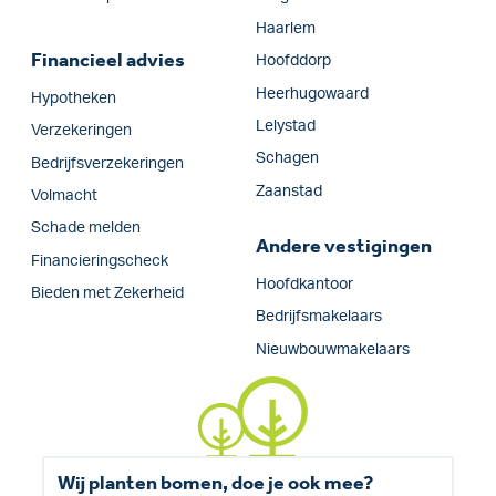
Haarlem
Financieel advies
Hoofddorp
Heerhugowaard
Hypotheken
Lelystad
Verzekeringen
Schagen
Bedrijfs­verzekeringen
Zaanstad
Volmacht
Schade melden
Andere vestigingen
Financieringscheck
Hoofdkantoor
Bieden met Zekerheid
Bedrijfsmakelaars
Nieuwbouwmakelaars
Wij planten bomen, doe je ook mee?