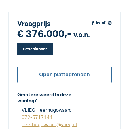
Vraagprijs
€ 376.000,-
v.o.n.
Beschikbaar
Open plattegronden
Geïnteresseerd in deze
woning?
VLIEG Heerhugowaard
072-5717144
heerhugowaard@vlieg.nl