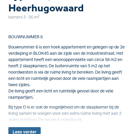
Heerhugowaard
2
kamers 3 · 56 m
BOUWNUMMER 6
Bouwnummer 6 is een hoek appartement en gelegen op de 2e
verdieping in BLOK45 aan de zijde van de Industriestraat. Het
appartement heeft een woonoppervlakte van circa 56 m2 en
heeft 2 slaapkamers. De buitenruimte van 5 m2 op het
noordwesten is via de ruime living te bereiken. De living geeft
een licht en ruimtelijk gevoel door de vele raampartijen aan
twee zijdes.
De living geeft een licht en ruimtelijk gevoel door de vele
raampartijen.
Bij type D is er ook de mogelijkheid om de slaapkamer bij de
living samen te voegen voor een extra ruime living met aan 2
zijdes lichtinval. De keuze is volledig vrij.
Lees
verder