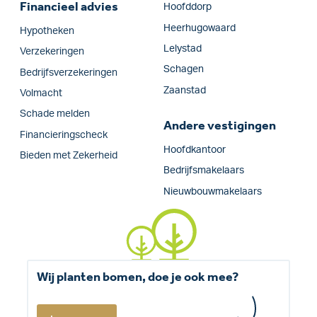
Financieel advies
Hoofddorp
Heerhugowaard
Hypotheken
Lelystad
Verzekeringen
Schagen
Bedrijfs­verzekeringen
Zaanstad
Volmacht
Schade melden
Andere vestigingen
Financieringscheck
Hoofdkantoor
Bieden met Zekerheid
Bedrijfsmakelaars
Nieuwbouwmakelaars
Wij planten bomen, doe je ook mee?