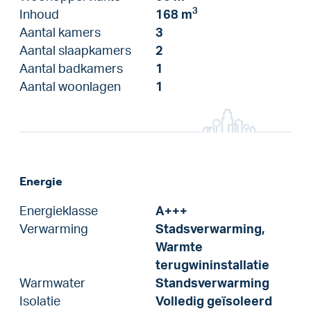
3
Inhoud
168 m
Aantal kamers
3
Aantal slaapkamers
2
Aantal badkamers
1
Aantal woonlagen
1
Energie
Energieklasse
A+++
Verwarming
Stadsverwarming,
Warmte
terugwininstallatie
Warmwater
Standsverwarming
Isolatie
Volledig geïsoleerd