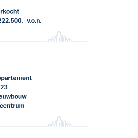
rkocht
222.500,-
v.o.n.
partement
023
ieuwbouw
 centrum