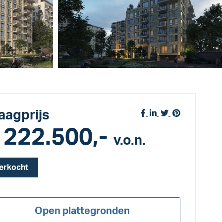
aagprijs
 222.500,-
v.o.n.
erkocht
Open plattegronden