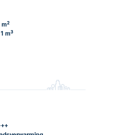
2
 m
3
1 m
+++