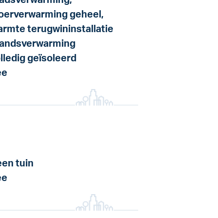
adsverwarming,
oerverwarming geheel,
rmte terugwininstallatie
andsverwarming
lledig geïsoleerd
ee
en tuin
ee