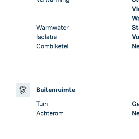
Verwarming
St
Vl
Wa
Warmwater
St
Isolatie
Vo
Combiketel
N
Buitenruimte
Tuin
Ge
Achterom
N