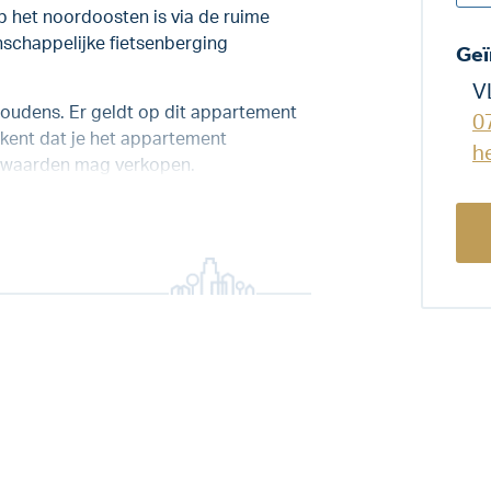
p het noordoosten is via de ruime
nschappelijke fietsenberging
Geï
V
shoudens. Er geldt op dit appartement
0
ekent dat je het appartement
h
orwaarden mag verkopen.