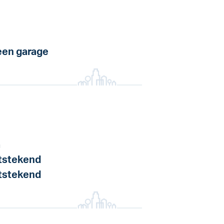
en garage
a
tstekend
tstekend