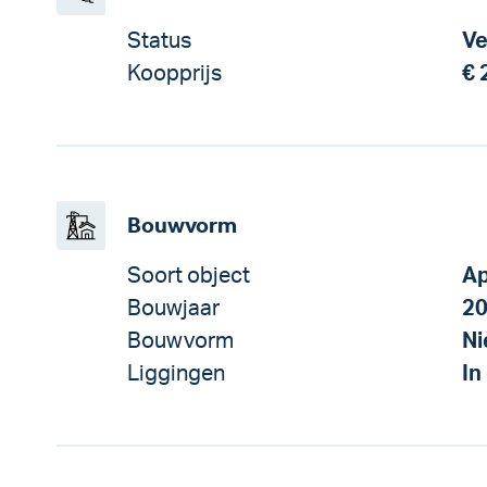
Status
Ve
Koopprijs
€ 
Bouwvorm
Soort object
Ap
Bouwjaar
2
Bouwvorm
N
Liggingen
In