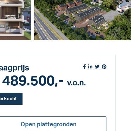
aagprijs
 489.500,-
v.o.n.
erkocht
Open plattegronden