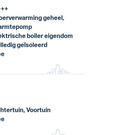
+++
oerverwarming geheel,
armtepomp
ektrische boiler eigendom
lledig geïsoleerd
ee
htertuin, Voortuin
ee