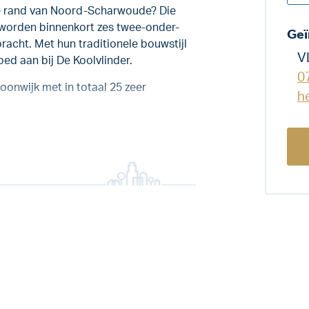
de rand van Noord-Scharwoude? Die
’ worden binnenkort zes twee-onder-
Geï
cht. Met hun traditionele bouwstijl
V
oed aan bij De Koolvlinder.
0
onwijk met in totaal 25 zeer
h