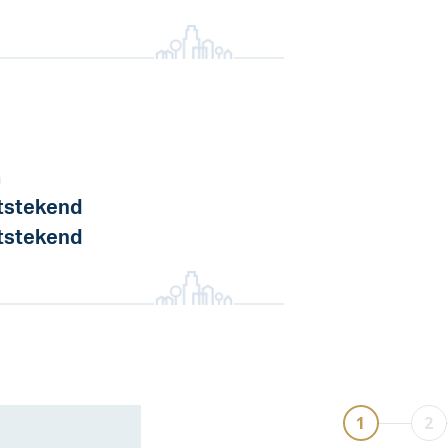
a
tstekend
tstekend