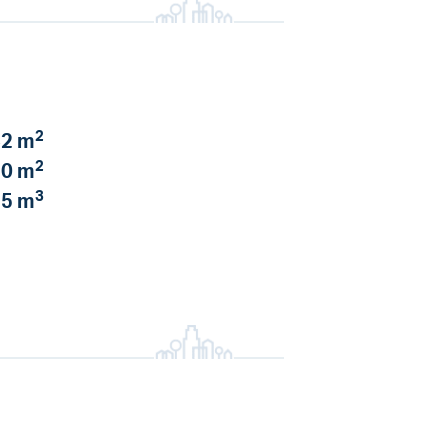
2
2 m
2
0 m
3
5 m