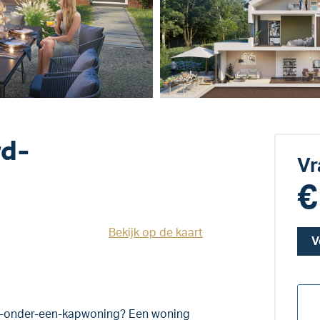
rd-
Vr
€
Bekijk op de kaart
V
ee-onder-een-kapwoning? Een woning