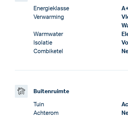
Energieklasse
A
Verwarming
Vl
W
Warmwater
El
Isolatie
Vo
Combiketel
N
Buitenruimte
Tuin
Ac
Achterom
N