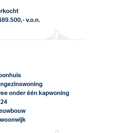
rkocht
489.500,-
v.o.n.
onhuis
ngezinswoning
ee onder één kapwoning
024
ieuwbouw
 woonwijk