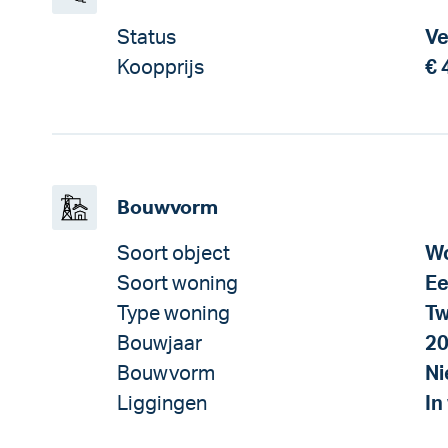
Status
Ve
Koopprijs
€ 
Bouwvorm
Soort object
Wo
Soort woning
Ee
Type woning
Tw
Bouwjaar
2
Bouwvorm
N
Liggingen
In