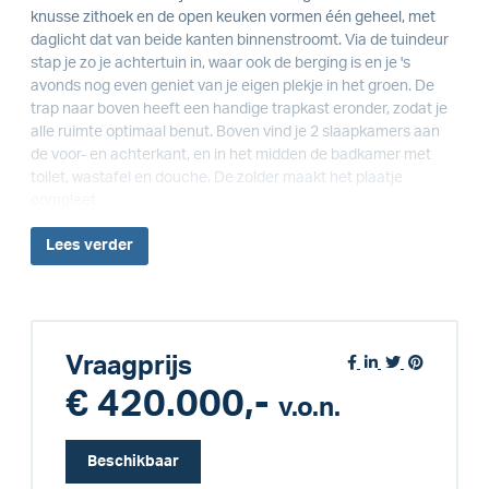
knusse zithoek en de open keuken vormen één geheel, met
daglicht dat van beide kanten binnenstroomt. Via de tuindeur
stap je zo je achtertuin in, waar ook de berging is en je 's
avonds nog even geniet van je eigen plekje in het groen. De
trap naar boven heeft een handige trapkast eronder, zodat je
alle ruimte optimaal benut. Boven vind je 2 slaapkamers aan
de voor- en achterkant, en in het midden de badkamer met
toilet, wastafel en douche. De zolder maakt het plaatje
compleet.
Lees
verder
Vraagprijs
€ 420.000,-
v.o.n.
Beschikbaar