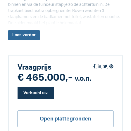
binnen en via de tuindeur stap je zo de achtertuin in. De
trapkast biedt extra opbergruimte. Boven wachten 3
slaapkamers en de badkamer met toilet, wastafel en douche.
De zolder maakt het plaatje helemaal af.
Lees
verder
Vraagprijs
€ 465.000,-
v.o.n.
Verkocht o.v.
Open plattegronden