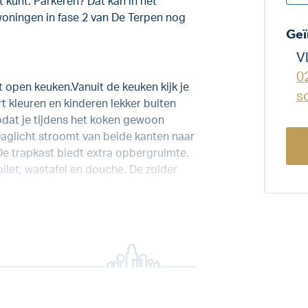
t kunt. Parkeren? Dat kan in het
woningen in fase 2 van De Terpen nog
Geï
V
0
et open keuken.Vanuit de keuken kijk je
s
rt kleuren en kinderen lekker buiten
zodat je tijdens het koken gewoon
Daglicht stroomt van beide kanten naar
 De trapkast biedt extra opbergruimte.
let, wastafel en douche. De zolder