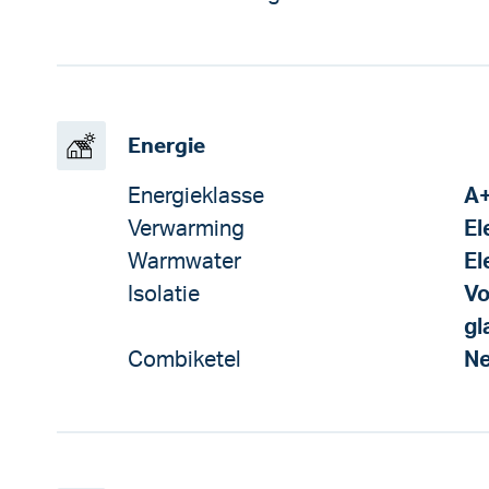
Energie
Energieklasse
A
Verwarming
El
Warmwater
El
Isolatie
Vo
gl
Combiketel
N