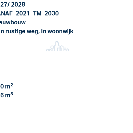
27/ 2028
ANAF_2021_TM_2030
ieuwbouw
n rustige weg, In woonwijk
2
0 m
3
6 m