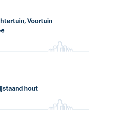
htertuin, Voortuin
ee
ijstaand hout