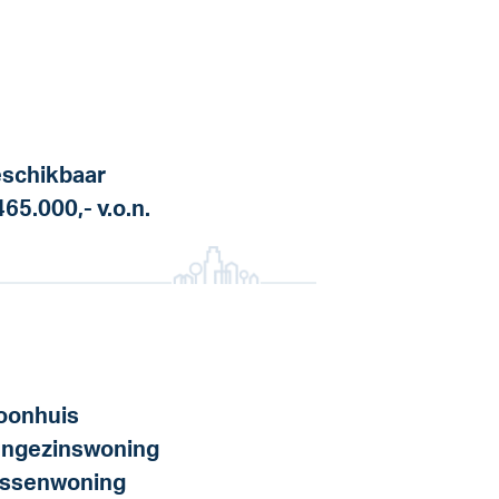
schikbaar
465.000,-
v.o.n.
onhuis
ngezinswoning
ssenwoning