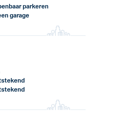
enbaar parkeren
en garage
a
tstekend
tstekend