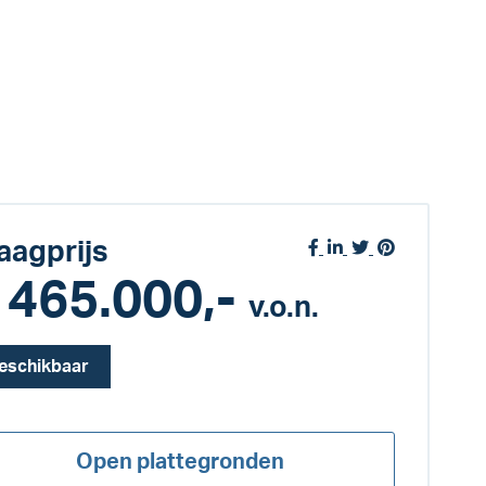
aagprijs
 465.000,-
v.o.n.
eschikbaar
Open plattegronden