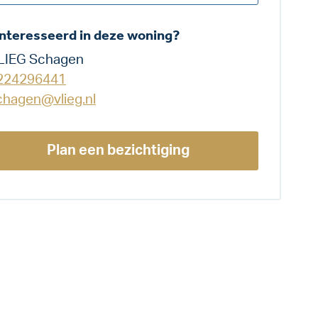
nteresseerd in deze woning?
LIEG Schagen
224296441
chagen@vlieg.nl
Plan een bezichtiging