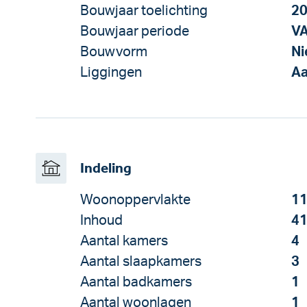
Bouwjaar toelichting
20
Bouwjaar periode
V
Bouwvorm
N
Liggingen
Aa
Indeling
Woonoppervlakte
11
Inhoud
41
Aantal kamers
4
Aantal slaapkamers
3
Aantal badkamers
1
Aantal woonlagen
1