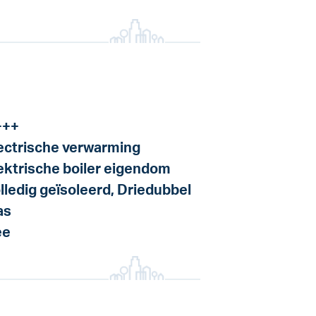
+++
ectrische verwarming
ektrische boiler eigendom
lledig geïsoleerd, Driedubbel
as
ee