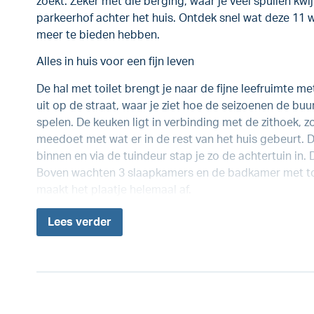
zoekt. Zeker met die berging, waar je veel spullen kwij
parkeerhof achter het huis. Ontdek snel wat deze 11 
meer te bieden hebben.
Alles in huis voor een fijn leven
De hal met toilet brengt je naar de fijne leefruimte m
uit op de straat, waar je ziet hoe de seizoenen de buu
spelen. De keuken ligt in verbinding met de zithoek, 
meedoet met wat er in de rest van het huis gebeurt. 
binnen en via de tuindeur stap je zo de achtertuin in.
Boven wachten 3 slaapkamers en de badkamer met toi
maakt het plaatje helemaal af.
Lees
verder