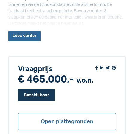
binnen en via de tuindeur stap je zo de achtertuin in. De
trapkast biedt extra opbergruimte. Boven wachten 3
slaapkamers en de badkamer met toilet, wastafel en douche.
De zolder maakt het plaatje helemaal af.
Lees
verder
Vraagprijs
€ 465.000,-
v.o.n.
Beschikbaar
Open plattegronden