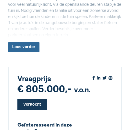
voor veel natuurlijk licht. Via de openslaande deuren stap je de
tuin in. Nodig vrienden en familie uit voor een zomerse avond
en kijk toe hoe de kinderen in de tuin spelen. Parkeer makkelijk
1 van je auto’s in de aangebouwde berging en stal er fietsen
en andere spullen. Verder beschik je over meer
parkeerplaatsen op eigen terrein.
Lees
verder
Vraagprijs
€ 805.000,-
v.o.n.
Verkocht
Geïnteresseerd in deze