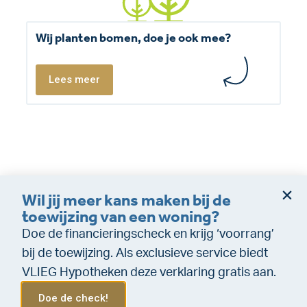
Wij planten bomen, doe je ook mee?
Lees meer
Wil jij meer kans maken bij de
Dienstverleningsvoorwaarden
Disclaimer
toewijzing van een woning?
Cookie policy
Privacy (makelaardij)
Doe de financieringscheck en krijg ‘voorrang’
Privacy (Financiële dienstverlening)
WeTransfer
bij de toewijzing. Als exclusieve service biedt
VLIEG Hypotheken deze verklaring gratis aan.
Doe de check!