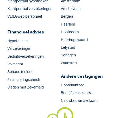
Klantportaal hypotheken
Amsterdam
Klantportaal verzekeringen
Amstelveen
VLIEGweb personeel
Bergen
Haarlem
Financieel advies
Hoofddorp
Heerhugowaard
Hypotheken
Lelystad
Verzekeringen
Schagen
Bedrijfs­verzekeringen
Zaanstad
Volmacht
Schade melden
Andere vestigingen
Financieringscheck
Hoofdkantoor
Bieden met Zekerheid
Bedrijfsmakelaars
Nieuwbouwmakelaars