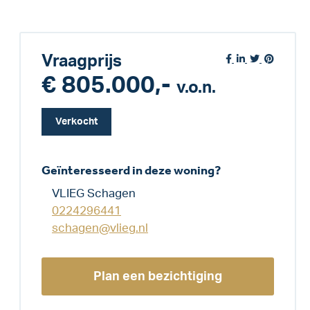
Vraagprijs
€ 805.000,-
v.o.n.
Verkocht
Geïnteresseerd in deze woning?
VLIEG Schagen
0224296441
schagen@vlieg.nl
Plan een bezichtiging