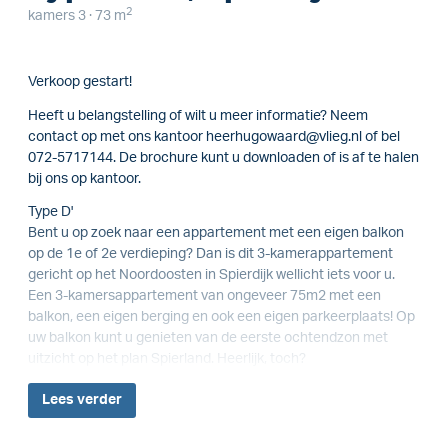
2
kamers 3 · 73 m
Verkoop gestart!
Heeft u belangstelling of wilt u meer informatie? Neem
contact op met ons kantoor heerhugowaard@vlieg.nl of bel
072-5717144. De brochure kunt u downloaden of is af te halen
bij ons op kantoor.
Type D'
Bent u op zoek naar een appartement met een eigen balkon
op de 1e of 2e verdieping? Dan is dit 3-kamerappartement
gericht op het Noordoosten in Spierdijk wellicht iets voor u.
Een 3-kamersappartement van ongeveer 75m2 met een
balkon, een eigen berging en ook een eigen parkeerplaats! Op
uw balkon kunt u genieten van de eerste ochtendzon met
uitzicht op het plan Spierland. Heerlijk, toch?
Lees
verder