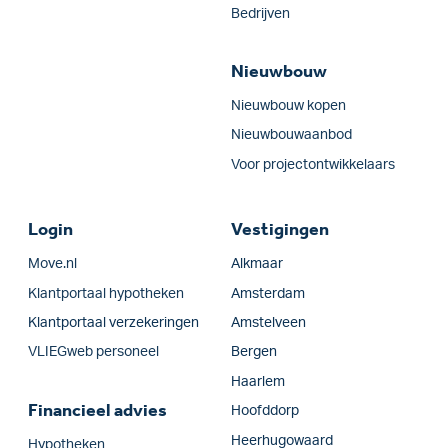
Bedrijven
Nieuwbouw
Nieuwbouw kopen
Nieuwbouwaanbod
Voor projectontwikkelaars
Login
Vestigingen
Move.nl
Alkmaar
Klantportaal hypotheken
Amsterdam
Klantportaal verzekeringen
Amstelveen
VLIEGweb personeel
Bergen
Haarlem
Financieel advies
Hoofddorp
Heerhugowaard
Hypotheken