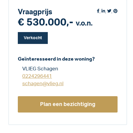
Vraagprijs
€ 530.000,-
v.o.n.
Verkocht
Geïnteresseerd in deze woning?
VLIEG Schagen
0224296441
schagen@vlieg.nl
Plan een bezichtiging