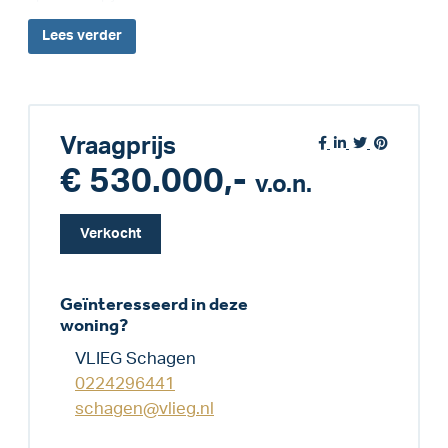
Lees
verder
Vraagprijs
€ 530.000,-
v.o.n.
Verkocht
Geïnteresseerd in deze
woning?
VLIEG Schagen
0224296441
schagen@vlieg.nl