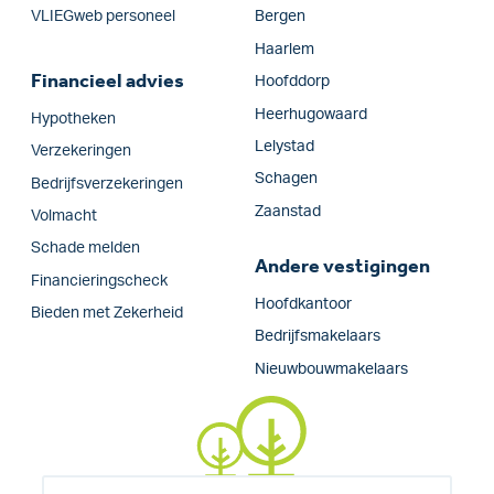
VLIEGweb personeel
Bergen
Haarlem
Financieel advies
Hoofddorp
Heerhugowaard
Hypotheken
Lelystad
Verzekeringen
Schagen
Bedrijfs­verzekeringen
Zaanstad
Volmacht
Schade melden
Andere vestigingen
Financieringscheck
Hoofdkantoor
Bieden met Zekerheid
Bedrijfsmakelaars
Nieuwbouwmakelaars