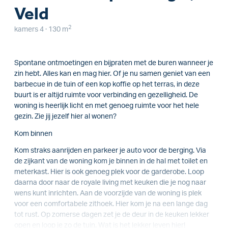
Veld
2
kamers 4 · 130 m
Spontane ontmoetingen en bijpraten met de buren wanneer je
zin hebt. Alles kan en mag hier. Of je nu samen geniet van een
barbecue in de tuin of een kop koffie op het terras, in deze
buurt is er altijd ruimte voor verbinding en gezelligheid. De
woning is heerlijk licht en met genoeg ruimte voor het hele
gezin. Zie jij jezelf hier al wonen?
Kom binnen
Kom straks aanrijden en parkeer je auto voor de berging. Via
de zijkant van de woning kom je binnen in de hal met toilet en
meterkast. Hier is ook genoeg plek voor de garderobe. Loop
daarna door naar de royale living met keuken die je nog naar
wens kunt inrichten. Aan de voorzijde van de woning is plek
voor een comfortabele zithoek. Hier kom je na een lange dag
tot rust. Op zomerse dagen zet je de deur in de keuken lekker
open en loop je zo de tuin. Wat is het lekker leven hier!