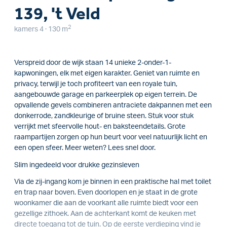
139, 't Veld
2
kamers 4 · 130 m
Verspreid door de wijk staan 14 unieke 2-onder-1-
kapwoningen, elk met eigen karakter. Geniet van ruimte en
privacy, terwijl je toch profiteert van een royale tuin,
aangebouwde garage en parkeerplek op eigen terrein. De
opvallende gevels combineren antraciete dakpannen met een
donkerrode, zandkleurige of bruine steen. Stuk voor stuk
verrijkt met sfeervolle hout- en baksteendetails. Grote
raampartijen zorgen op hun beurt voor veel natuurlijk licht en
een open sfeer. Meer weten? Lees snel door.
Slim ingedeeld voor drukke gezinsleven
Via de zij-ingang kom je binnen in een praktische hal met toilet
en trap naar boven. Even doorlopen en je staat in de grote
woonkamer die aan de voorkant alle ruimte biedt voor een
gezellige zithoek. Aan de achterkant komt de keuken met
directe toegang tot de tuin. Op de eerste verdieping vind je