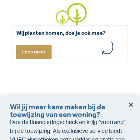
Wij planten bomen, doe je ook mee?
Lees meer
Wil jij meer kans maken bij de
Dienstverleningsvoorwaarden
Disclaimer
toewijzing van een woning?
Cookie policy
Privacy (makelaardij)
Doe de financieringscheck en krijg ‘voorrang’
Privacy (Financiële dienstverlening)
WeTransfer
bij de toewijzing. Als exclusieve service biedt