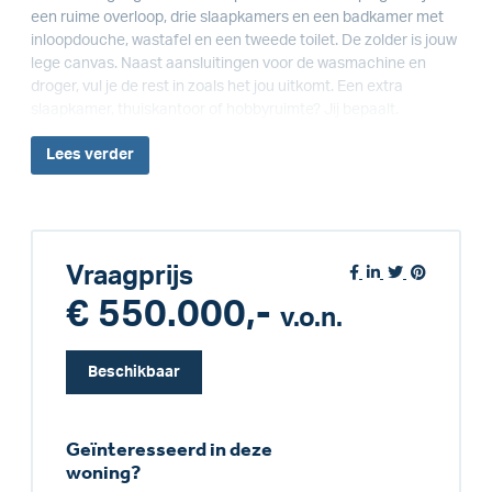
een ruime overloop, drie slaapkamers en een badkamer met
inloopdouche, wastafel en een tweede toilet. De zolder is jouw
lege canvas. Naast aansluitingen voor de wasmachine en
droger, vul je de rest in zoals het jou uitkomt. Een extra
slaapkamer, thuiskantoor of hobbyruimte? Jij bepaalt.
Lees
verder
Vraagprijs
€ 550.000,-
v.o.n.
Beschikbaar
Geïnteresseerd in deze
woning?