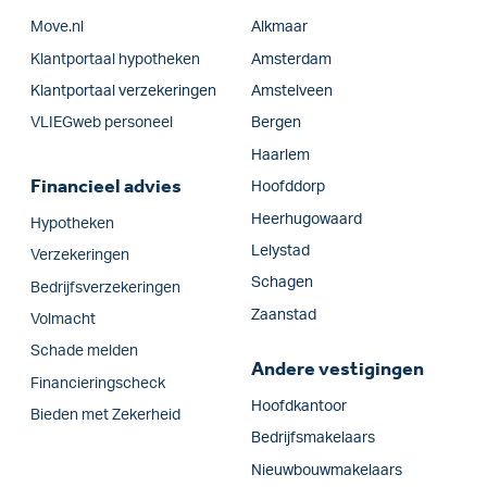
Move.nl
Alkmaar
Klantportaal hypotheken
Amsterdam
Klantportaal verzekeringen
Amstelveen
VLIEGweb personeel
Bergen
Haarlem
Financieel advies
Hoofddorp
Heerhugowaard
Hypotheken
Lelystad
Verzekeringen
Schagen
Bedrijfs­verzekeringen
Zaanstad
Volmacht
Schade melden
Andere vestigingen
Financieringscheck
Hoofdkantoor
Bieden met Zekerheid
Bedrijfsmakelaars
Nieuwbouwmakelaars