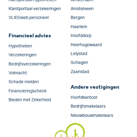
Klantportaal verzekeringen
Amstelveen
VLIEGweb personeel
Bergen
Haarlem
Financieel advies
Hoofddorp
Heerhugowaard
Hypotheken
Lelystad
Verzekeringen
Schagen
Bedrijfs­verzekeringen
Zaanstad
Volmacht
Schade melden
Andere vestigingen
Financieringscheck
Hoofdkantoor
Bieden met Zekerheid
Bedrijfsmakelaars
Nieuwbouwmakelaars