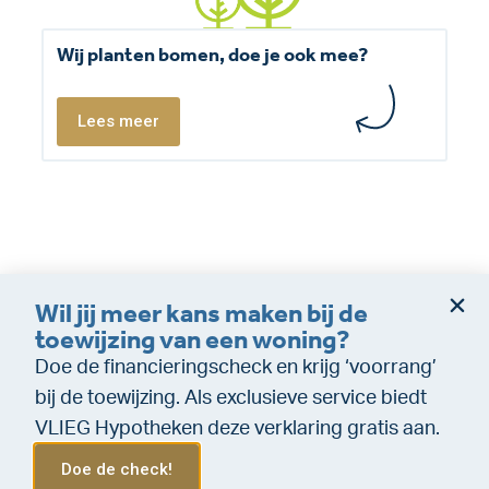
Wij planten bomen, doe je ook mee?
Lees meer
Wil jij meer kans maken bij de
Dienstverleningsvoorwaarden
Disclaimer
toewijzing van een woning?
Cookie policy
Privacy (makelaardij)
Doe de financieringscheck en krijg ‘voorrang’
Privacy (Financiële dienstverlening)
WeTransfer
bij de toewijzing. Als exclusieve service biedt
VLIEG Hypotheken deze verklaring gratis aan.
Doe de check!
Menu
Bel ons