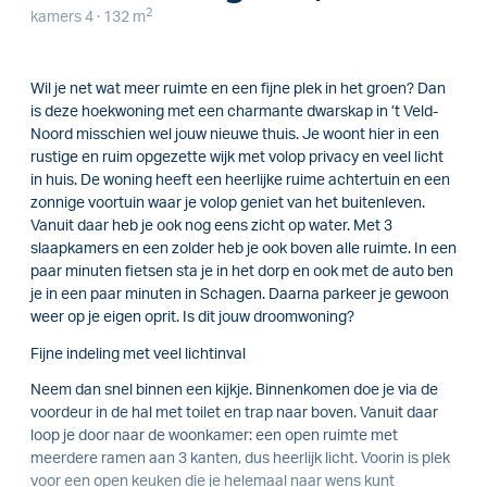
2
kamers 4 · 132 m
Wil je net wat meer ruimte en een fijne plek in het groen? Dan
is deze hoekwoning met een charmante dwarskap in ’t Veld-
Noord misschien wel jouw nieuwe thuis. Je woont hier in een
rustige en ruim opgezette wijk met volop privacy en veel licht
in huis. De woning heeft een heerlijke ruime achtertuin en een
zonnige voortuin waar je volop geniet van het buitenleven.
Vanuit daar heb je ook nog eens zicht op water. Met 3
slaapkamers en een zolder heb je ook boven alle ruimte. In een
paar minuten fietsen sta je in het dorp en ook met de auto ben
je in een paar minuten in Schagen. Daarna parkeer je gewoon
weer op je eigen oprit. Is dit jouw droomwoning?
Fijne indeling met veel lichtinval
Neem dan snel binnen een kijkje. Binnenkomen doe je via de
voordeur in de hal met toilet en trap naar boven. Vanuit daar
loop je door naar de woonkamer: een open ruimte met
meerdere ramen aan 3 kanten, dus heerlijk licht. Voorin is plek
voor een open keuken die je helemaal naar wens kunt