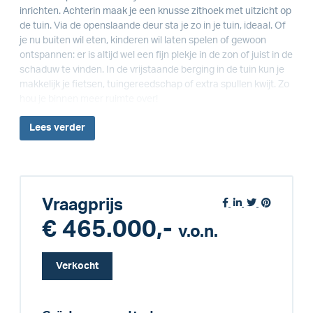
inrichten. Achterin maak je een knusse zithoek met uitzicht op
de tuin. Via de openslaande deur sta je zo in je tuin, ideaal. Of
je nu buiten wil eten, kinderen wil laten spelen of gewoon
ontspannen: er is altijd wel een fijn plekje in de zon of juist in de
schaduw te vinden. In de vrijstaande berging in de tuin kun je
makkelijk je fietsen, tuingereedschap of extra spullen kwijt. Zo
hou je binnen meer ruimte over!
Lees
verder
Vraagprijs
€ 465.000,-
v.o.n.
Verkocht