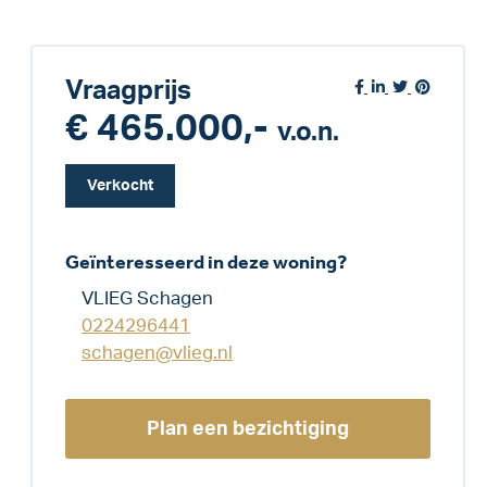
Vraagprijs
€ 465.000,-
v.o.n.
Verkocht
Geïnteresseerd in deze woning?
VLIEG Schagen
0224296441
schagen@vlieg.nl
Plan een bezichtiging