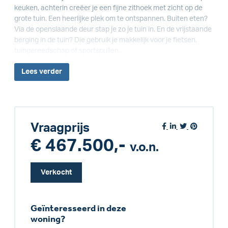
keuken, achterin creëer je een fijne zithoek met zicht op de
grote tuin. Een heerlijke plek om te ontspannen. Buiten eten?
Via de openslaande deur stap je zo je tuin in. En de vrijstaande
berging in de tuin? Die gebruik je makkelijk voor je fietsen,
tuingereedschap of sportspullen.
Lees
verder
Vraagprijs
€ 467.500,-
v.o.n.
Verkocht
Geïnteresseerd in deze
woning?