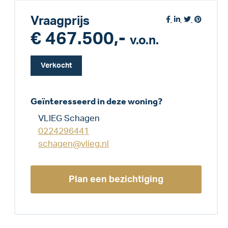
Vraagprijs
€ 467.500,-
v.o.n.
Verkocht
Geïnteresseerd in deze woning?
VLIEG Schagen
0224296441
schagen@vlieg.nl
Plan een bezichtiging