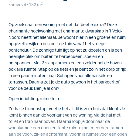
2
kamers 4 · 132 m
Op zoek naar een woning met net dat beetje extra? Deze
charmante hoekwoning met charmante dwarskap in ’t Veld-
Noord heeft het allemaal. Je woont hier in een groene en ruim
opgezette wijk en de zon in je tuin vanaf het vroege
ochtenduur. De zonnige tuin ligt op het zuidoosten en is een
heerlijke plek om buiten te barbecueën, spelen en
ontspannen. Met 3 slaapkamers en een zolder heb je boven
ook alle ruimte. Stap op de fiets en je bent zo in het dorp of rijd
in een paar minuten naar Schagen voor alle winkels en
terrassen. Daarna zet je de auto gewoon in het parkeerhof
voor de deur. Ben je al om?
Open inrichting, ruime tuin
Zodra je binnenstapt voel je het al: dit is zo’n huis dat klopt. Je
komt binnen aan de voorkant van de woning, via de hal met
toilet en trap naar boven. Daarna loop je door naar de
woonkamer: een open en lichte ruimte met meerdere ramen
aan de voor-, zij- en achterkant. Voorin is ruimte voor een open