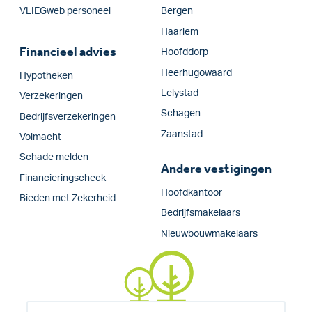
VLIEGweb personeel
Bergen
Haarlem
Financieel advies
Hoofddorp
Heerhugowaard
Hypotheken
Lelystad
Verzekeringen
Schagen
Bedrijfs­verzekeringen
Zaanstad
Volmacht
Schade melden
Andere vestigingen
Financieringscheck
Hoofdkantoor
Bieden met Zekerheid
Bedrijfsmakelaars
Nieuwbouwmakelaars