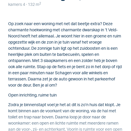
2
kamers 4 · 132 m
Op zoek naar een woning met net dat beetje extra? Deze
charmante hoekwoning met charmante dwarskap in ’t Veld-
Noord heeft het allemaal. Je woont hier in een groene en ruim
opgezette wijk en de zon in je tuin vanaf het vroege
ochtenduur. De zonnige tuin ligt op het zuidoosten en is een
heerlijke plek om buiten te barbecueën, spelen en
ontspannen. Met 3 slaapkamers en een zolder heb je boven
ook alle ruimte. Stap op de fiets en je bent zo in het dorp of rijd
in een paar minuten naar Schagen voor alle winkels en
terrassen. Daarna zet je de auto gewoon in het parkeerhof
voor de deur. Ben je al om?
Open inrichting, ruime tuin
Zodra je binnenstapt voel je het al: dit is zo’n huis dat klopt. Je
komt binnen aan de voorkant van de woning, via de hal met
toilet en trap naar boven. Daarna loop je door naar de
woonkamer: een open en lichte ruimte met meerdere ramen
aan de voor-, zij- en achterkant. Voorin is ruimte voor een open