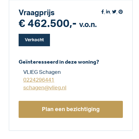
Vraagprijs
€ 462.500,-
v.o.n.
Verkocht
Geïnteresseerd in deze woning?
VLIEG Schagen
0224296441
schagen@vlieg.nl
Plan een bezichtiging