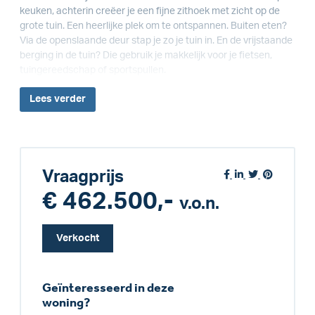
keuken, achterin creëer je een fijne zithoek met zicht op de
grote tuin. Een heerlijke plek om te ontspannen. Buiten eten?
Via de openslaande deur stap je zo je tuin in. En de vrijstaande
berging in de tuin? Die gebruik je makkelijk voor je fietsen,
tuingereedschap of sportspullen.
Lees
verder
Vraagprijs
€ 462.500,-
v.o.n.
Verkocht
Geïnteresseerd in deze
woning?