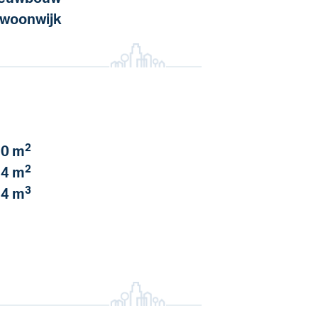
 woonwijk
2
0 m
2
4 m
3
4 m