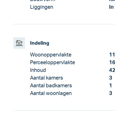
Liggingen
In
Indeling
Woonoppervlakte
11
Perceeloppervlakte
16
Inhoud
42
Aantal kamers
3
Aantal badkamers
1
Aantal woonlagen
3