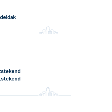
deldak
a
tstekend
tstekend