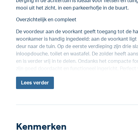
berging in de achtertuin is ideaal voor fietsen en tu
mooi uit het zicht, in een parkeerhofje in de buurt.
Overzichtelijk en compleet
De voordeur aan de voorkant geeft toegang tot de hal
woonkamer is handig ingedeeld: aan de voorkant ligt 
deur naar de tuin. Op de eerste verdieping zijn drie
inloopdouche, toilet en wastafel. De zolder heeft aa
en is verder vrij in te delen. Ondanks het compacte for
zijn goed doordacht en functioneel ingericht. Perfect
Lees
verder
Kenmerken