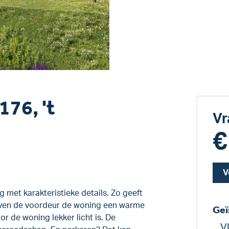
76, 't
Vr
€
V
met karakteristieke details. Zo geeft
boven de voordeur de woning een warme
Geï
or de woning lekker licht is. De
V