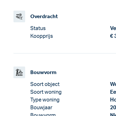
Overdracht
Status
Ve
Koopprijs
€ 
Bouwvorm
Soort object
Wo
Soort woning
Ee
Type woning
H
Bouwjaar
2
Bouwvorm
N