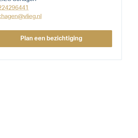
224296441
chagen@vlieg.nl
Plan een bezichtiging