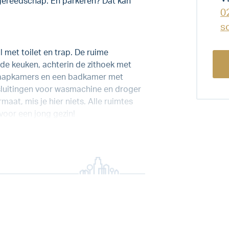
ingereedschap. En parkeren? Dat kan
0
s
 met toilet en trap. De ruime
de keuken, achterin de zithoek met
 slaapkamers en een badkamer met
nsluitingen voor wasmachine en droger
maat, mis je hier niets. Alle ruimtes
 voor een jong gezin!