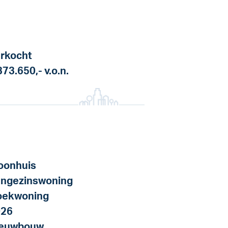
rkocht
373.650,-
v.o.n.
onhuis
ngezinswoning
oekwoning
026
ieuwbouw