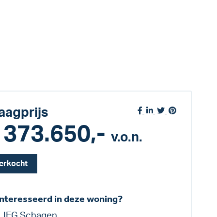
aagprijs
 373.650,-
v.o.n.
erkocht
nteresseerd in deze woning?
LIEG Schagen