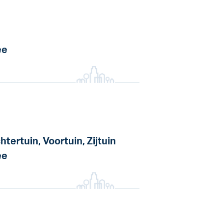
ee
htertuin, Voortuin, Zijtuin
ee