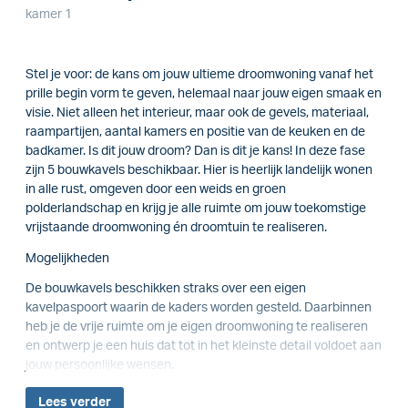
kamer 1
Stel je voor: de kans om jouw ultieme droomwoning vanaf het
prille begin vorm te geven, helemaal naar jouw eigen smaak en
visie. Niet alleen het interieur, maar ook de gevels, materiaal,
raampartijen, aantal kamers en positie van de keuken en de
badkamer. Is dit jouw droom? Dan is dit je kans! In deze fase
zijn 5 bouwkavels beschikbaar. Hier is heerlijk landelijk wonen
in alle rust, omgeven door een weids en groen
polderlandschap en krijg je alle ruimte om jouw toekomstige
vrijstaande droomwoning én droomtuin te realiseren.
Mogelijkheden
De bouwkavels beschikken straks over een eigen
kavelpaspoort waarin de kaders worden gesteld. Daarbinnen
heb je de vrije ruimte om je eigen droomwoning te realiseren
en ontwerp je een huis dat tot in het kleinste detail voldoet aan
jouw persoonlijke wensen.
Lees
verder