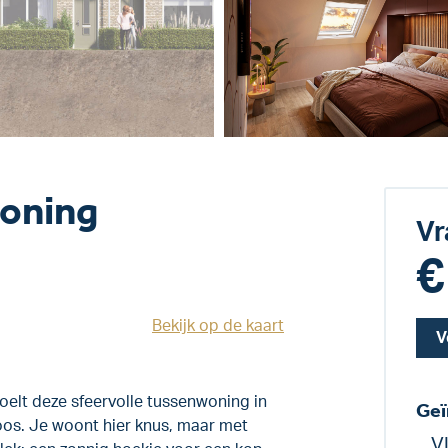
oning
Vr
€
Bekijk op de kaart
V
oelt deze sfeervolle tussenwoning in
Geï
roos. Je woont hier knus, maar met
V