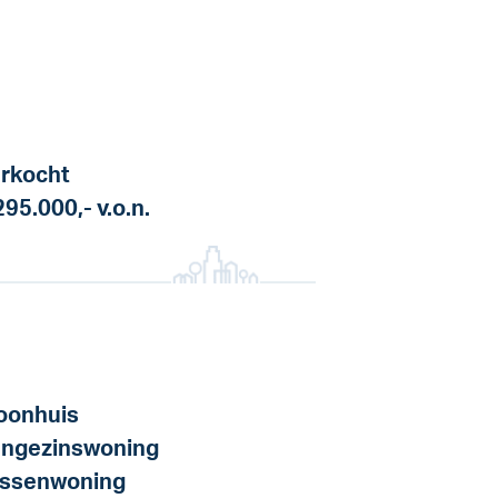
rkocht
295.000,-
v.o.n.
onhuis
ngezinswoning
ssenwoning