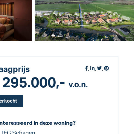
aagprijs
 295.000,-
v.o.n.
erkocht
nteresseerd in deze woning?
LIEG Schagen