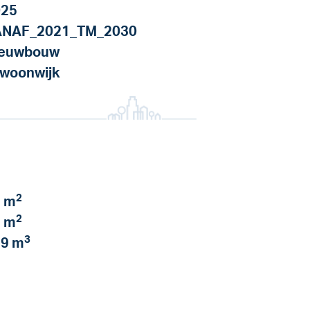
025
ANAF_2021_TM_2030
ieuwbouw
 woonwijk
2
 m
2
 m
3
9 m