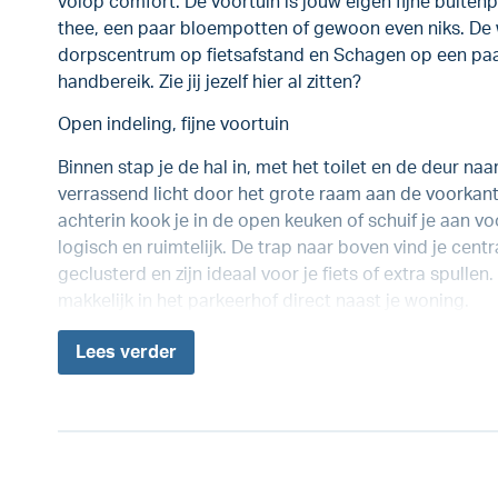
volop comfort. De voortuin is jouw eigen fijne buiten
thee, een paar bloempotten of gewoon even niks. De wi
dorpscentrum op fietsafstand en Schagen op een paar 
handbereik. Zie jij jezelf hier al zitten?
Open indeling, fijne voortuin
Binnen stap je de hal in, met het toilet en de deur n
verrassend licht door het grote raam aan de voorkant
achterin kook je in de open keuken of schuif je aan voo
logisch en ruimtelijk. De trap naar boven vind je cent
geclusterd en zijn ideaal voor je fiets of extra spullen
makkelijk in het parkeerhof direct naast je woning.
Lees
verder