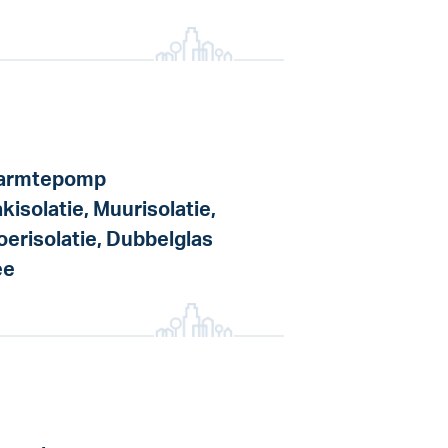
armtepomp
kisolatie, Muurisolatie,
oerisolatie, Dubbelglas
ee