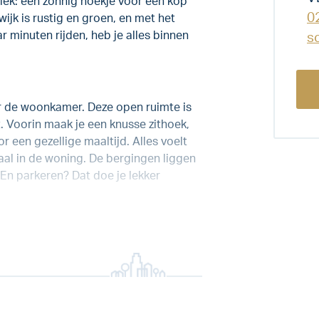
plek: een zonnig hoekje voor een kop
0
jk is rustig en groen, en met het
minuten rijden, heb je alles binnen
s
aar de woonkamer. Deze open ruimte is
. Voorin maak je een knusse zithoek,
r een gezellige maaltijd. Alles voelt
raal in de woning. De bergingen liggen
. En parkeren? Dat doe je lekker