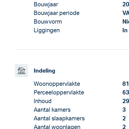
Bouwjaar
2
Bouwjaar periode
V
Bouwvorm
N
Liggingen
In
Indeling
Woonoppervlakte
81
Perceeloppervlakte
63
Inhoud
29
Aantal kamers
3
Aantal slaapkamers
2
Aantal woonlagen
2