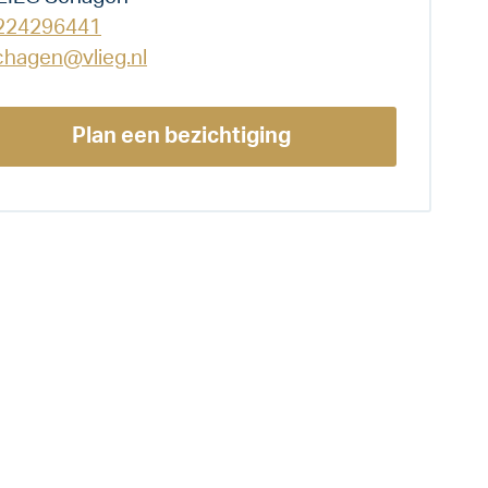
224296441
chagen@vlieg.nl
Plan een bezichtiging