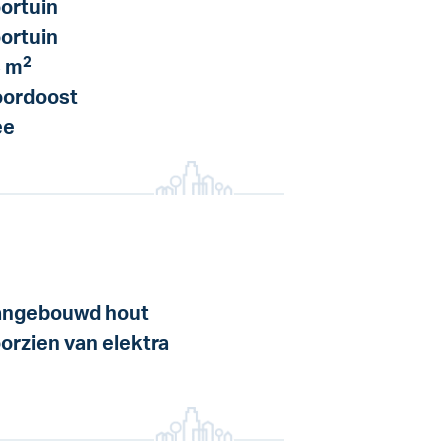
ortuin
ortuin
2
 m
ordoost
ee
ngebouwd hout
orzien van elektra