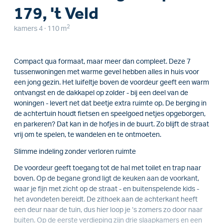
179, 't Veld
2
kamers 4 · 110 m
Compact qua formaat, maar meer dan compleet. Deze 7
tussenwoningen met warme gevel hebben alles in huis voor
een jong gezin. Het luifeltje boven de voordeur geeft een warm
ontvangst en de dakkapel op zolder - bij een deel van de
woningen - levert net dat beetje extra ruimte op. De berging in
de achtertuin houdt fietsen en speelgoed netjes opgeborgen,
en parkeren? Dat kan in de hofjes in de buurt. Zo blijft de straat
vrij om te spelen, te wandelen en te ontmoeten.
Slimme indeling zonder verloren ruimte
De voordeur geeft toegang tot de hal met toilet en trap naar
boven. Op de begane grond ligt de keuken aan de voorkant,
waar je fijn met zicht op de straat - en buitenspelende kids -
het avondeten bereidt. De zithoek aan de achterkant heeft
een deur naar de tuin, dus hier loop je ‘s zomers zo door naar
buiten. Op de eerste verdieping zijn drie slaapkamers en een