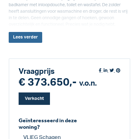
badkamer met inloopdouche, toilet en wastafel. De zolder
heeft aansluitingen voor wasmachine en droger, de rest is vrij
in te delen. Geen onnodige gangen of hoeken, gewoon
overzichtelijk en functioneel. Precies wat je nodig hebt.
Lees
verder
Vraagprijs
€ 373.650,-
v.o.n.
Verkocht
Geïnteresseerd in deze
woning?
VLIEG Schagen