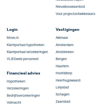
Nieuwbouwaanbod
Voor projectontwikkelaars
Login
Vestigingen
Move.nl
Alkmaar
Klantportaal hypotheken
Amsterdam
Klantportaal verzekeringen
Amstelveen
VLIEGweb personeel
Bergen
Haarlem
Financieel advies
Hoofddorp
Heerhugowaard
Hypotheken
Lelystad
Verzekeringen
Schagen
Bedrijfs­verzekeringen
Zaanstad
Volmacht