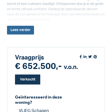
borrel of een culinaire maaltijd. Ontspannen doe je in de grote
en lichte zithoek achterin. Dankzij de openslaande deuren
naar de tuin geniet je het hele jaar door van het buitenleven en
de rust. Zie jij het al voor je?
Lees
verder
Vraagprijs
€ 652.500,-
v.o.n.
Verkocht
Geïnteresseerd in deze
woning?
VLIEG Schagen