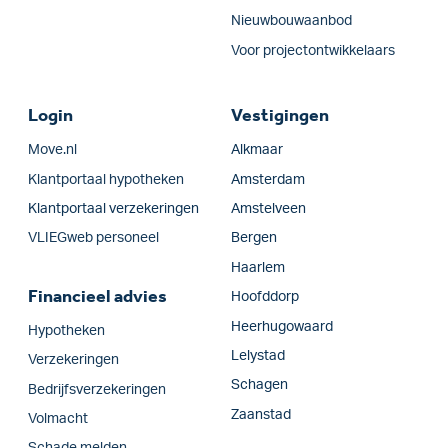
Nieuwbouwaanbod
Voor projectontwikkelaars
Login
Vestigingen
Move.nl
Alkmaar
Klantportaal hypotheken
Amsterdam
Klantportaal verzekeringen
Amstelveen
VLIEGweb personeel
Bergen
Haarlem
Financieel advies
Hoofddorp
Heerhugowaard
Hypotheken
Lelystad
Verzekeringen
Schagen
Bedrijfs­verzekeringen
Zaanstad
Volmacht