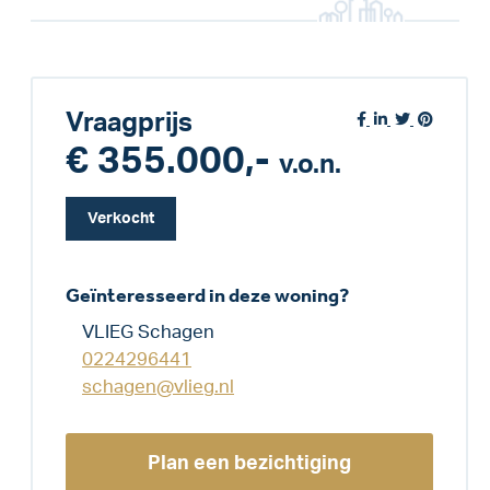
Vraagprijs
€ 355.000,-
v.o.n.
Verkocht
Geïnteresseerd in deze woning?
VLIEG Schagen
0224296441
schagen@vlieg.nl
Plan een bezichtiging