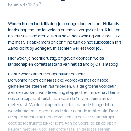
2
kamers 4 · 122 m
Wonen in een landelijk dorpje omringd door een oer-Hollands
landschap met bollenvelden en mooie vergezichten. Klinkt dat
als muziek in de oren? Dan is deze hoekwoning van circa 122
m2 met 3 slaapkamers en een fijne tuin op het zuidoosten in ’t
Zand, dicht bij Schagen, misschien wel iets voor jou.
Hier woon je heerlijk rustig, omgeven door een weids
landschap én op fietsafstand van het strand bij Callantsoog!
Lichte woonkamer met openslaande deur
De woning heeft een klassieke voorgevel met een rood
gemêleerde steen en raamroeden. Via de groene voordeur
aan de voorkant van de woning stap je direct in de hal. Hier is
ook een separaat toilet, trap naar de 1e verdieping en de
meterkast. Via de hal open je de deur naar de tuingerichte
woonkamer met openslaande deur naar de achtertuin. Door
de open verbinding met de keuken en de vele raampartijen
oogt de leefruimte lekker licht. Aan de voorzijde zit de open
keuken met plek voor een grote tafel. In de losse stenen