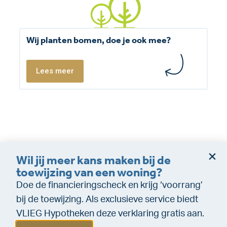
Wij planten bomen, doe je ook mee?
Lees meer
Wil jij meer kans maken bij de
Dienstverleningsvoorwaarden
Disclaimer
toewijzing van een woning?
Cookie policy
Privacy (makelaardij)
Doe de financieringscheck en krijg ‘voorrang’
Privacy (Financiële dienstverlening)
WeTransfer
bij de toewijzing. Als exclusieve service biedt
VLIEG Hypotheken deze verklaring gratis aan.