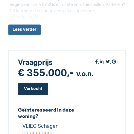
berging van circa 5 m2 is er ruimte voor tuinspullen. Parkeren?
Dat kan voor de deur op een van de openbare
parkeerplaatsen.
Lees
verder
Vraagprijs
€ 355.000,-
v.o.n.
Verkocht
Geïnteresseerd in deze
woning?
VLIEG Schagen
0224296441