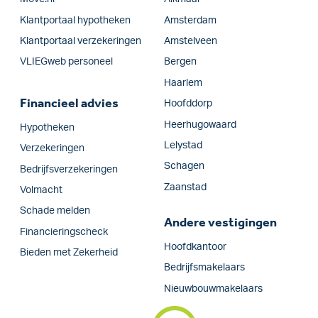
Klantportaal hypotheken
Amsterdam
Klantportaal verzekeringen
Amstelveen
VLIEGweb personeel
Bergen
Haarlem
Financieel advies
Hoofddorp
Heerhugowaard
Hypotheken
Lelystad
Verzekeringen
Schagen
Bedrijfs­verzekeringen
Zaanstad
Volmacht
Schade melden
Andere vestigingen
Financieringscheck
Hoofdkantoor
Bieden met Zekerheid
Bedrijfsmakelaars
Nieuwbouwmakelaars