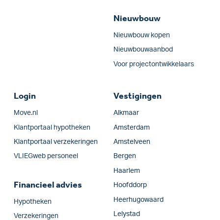
Nieuwbouw
Nieuwbouw kopen
Nieuwbouwaanbod
Voor projectontwikkelaars
Login
Vestigingen
Move.nl
Alkmaar
Klantportaal hypotheken
Amsterdam
Klantportaal verzekeringen
Amstelveen
VLIEGweb personeel
Bergen
Haarlem
Financieel advies
Hoofddorp
Heerhugowaard
Hypotheken
Lelystad
Verzekeringen