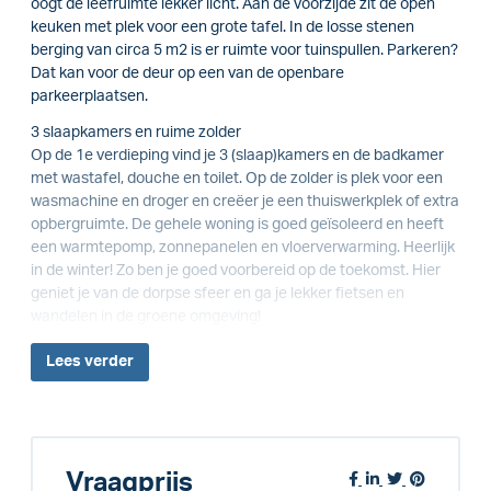
oogt de leefruimte lekker licht. Aan de voorzijde zit de open
keuken met plek voor een grote tafel. In de losse stenen
berging van circa 5 m2 is er ruimte voor tuinspullen. Parkeren?
Dat kan voor de deur op een van de openbare
parkeerplaatsen.
3 slaapkamers en ruime zolder
Op de 1e verdieping vind je 3 (slaap)kamers en de badkamer
met wastafel, douche en toilet. Op de zolder is plek voor een
wasmachine en droger en creëer je een thuiswerkplek of extra
opbergruimte. De gehele woning is goed geïsoleerd en heeft
een warmtepomp, zonnepanelen en vloerverwarming. Heerlijk
in de winter! Zo ben je goed voorbereid op de toekomst. Hier
geniet je van de dorpse sfeer en ga je lekker fietsen en
wandelen in de groene omgeving!
Lees
verder
Vraagprijs