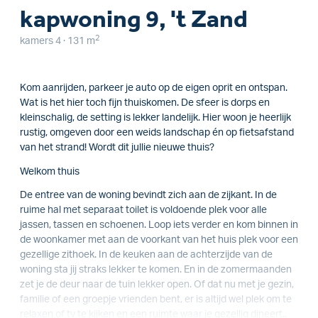
kapwoning 9, 't Zand
2
kamers 4 · 131 m
Kom aanrijden, parkeer je auto op de eigen oprit en ontspan.
Wat is het hier toch fijn thuiskomen. De sfeer is dorps en
kleinschalig, de setting is lekker landelijk. Hier woon je heerlijk
rustig, omgeven door een weids landschap én op fietsafstand
van het strand! Wordt dit jullie nieuwe thuis?
Welkom thuis
De entree van de woning bevindt zich aan de zijkant. In de
ruime hal met separaat toilet is voldoende plek voor alle
jassen, tassen en schoenen. Loop iets verder en kom binnen in
de woonkamer met aan de voorkant van het huis plek voor een
gezellige zithoek. In de keuken aan de achterzijde van de
woning sta jij straks lekker te komen. En in de zomermaanden
zet je de deur naar de tuin lekker open. Of dat nu met je gezin,
familie of een groepje vrienden bent, er is altijd wel plek om te
relaxen of tv te kijken en een ruimte waar je gezellig dineert..