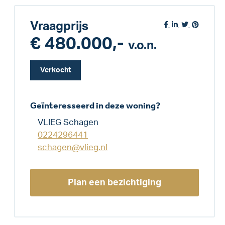
Vraagprijs
€ 480.000,-
v.o.n.
Verkocht
Geïnteresseerd in deze woning?
VLIEG Schagen
0224296441
schagen@vlieg.nl
Plan een bezichtiging