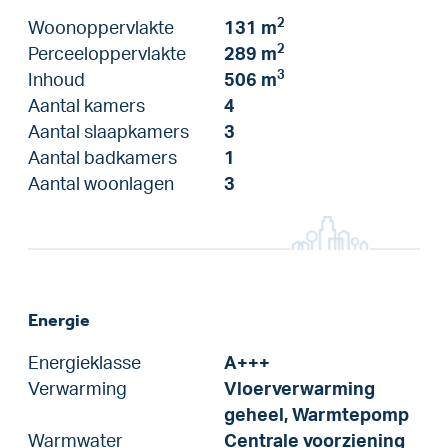
2
Woonoppervlakte
131 m
2
Perceeloppervlakte
289 m
3
Inhoud
506 m
Aantal kamers
4
Aantal slaapkamers
3
Aantal badkamers
1
Aantal woonlagen
3
Energie
Energieklasse
A+++
Verwarming
Vloerverwarming
geheel, Warmtepomp
Warmwater
Centrale voorziening