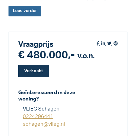
Lees
verder
Vraagprijs
€ 480.000,-
v.o.n.
Verkocht
Geïnteresseerd in deze
woning?
VLIEG Schagen
0224296441
schagen@vlieg.nl