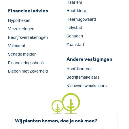
Haarlem
Financieel advies
Hoofddorp
Heerhugowaard
Hypotheken
Lelystad
Verzekeringen
Schagen
Bedrijfs­verzekeringen
Zaanstad
Volmacht
Schade melden
Andere vestigingen
Financieringscheck
Hoofdkantoor
Bieden met Zekerheid
Bedrijfsmakelaars
Nieuwbouwmakelaars
Wij planten bomen, doe je ook mee?