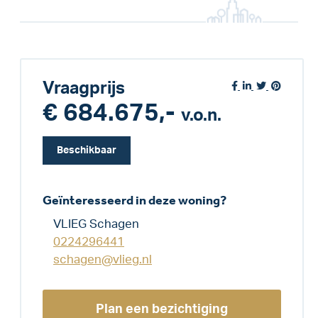
Vraagprijs
€ 684.675,-
v.o.n.
Beschikbaar
Geïnteresseerd in deze woning?
VLIEG Schagen
0224296441
schagen@vlieg.nl
Plan een bezichtiging