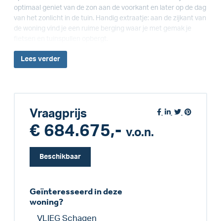
optimaal geniet van de zon aan de voorkant en later op de dag
van het zonlicht in de tuin. Handig extraatje: aan de zijkant van
de woning vind je een ruime berging waar je met gemak je
fietsen en tuinspullen opbergt.
Lees
verder
Vraagprijs
€ 684.675,-
v.o.n.
Beschikbaar
Geïnteresseerd in deze
woning?
VLIEG Schagen