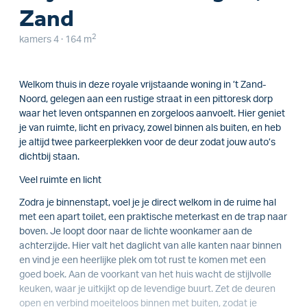
Zand
2
kamers 4 · 164 m
Welkom thuis in deze royale vrijstaande woning in ’t Zand-
Noord, gelegen aan een rustige straat in een pittoresk dorp
waar het leven ontspannen en zorgeloos aanvoelt. Hier geniet
je van ruimte, licht en privacy, zowel binnen als buiten, en heb
je altijd twee parkeerplekken voor de deur zodat jouw auto’s
dichtbij staan.
Veel ruimte en licht
Zodra je binnenstapt, voel je je direct welkom in de ruime hal
met een apart toilet, een praktische meterkast en de trap naar
boven. Je loopt door naar de lichte woonkamer aan de
achterzijde. Hier valt het daglicht van alle kanten naar binnen
en vind je een heerlijke plek om tot rust te komen met een
goed boek. Aan de voorkant van het huis wacht de stijlvolle
keuken, waar je uitkijkt op de levendige buurt. Zet de deuren
open en verbind moeiteloos binnen met buiten, zodat je