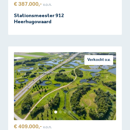
€ 387.000,-
v.o.n.
Stationsmeester 912
Heerhugowaard
Verkocht o.v.
€ 409.000,-
v.o.n.