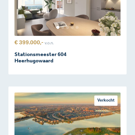
€ 399.000,-
v.o.n.
Stationsmeester 604
Heerhugowaard
Verkocht