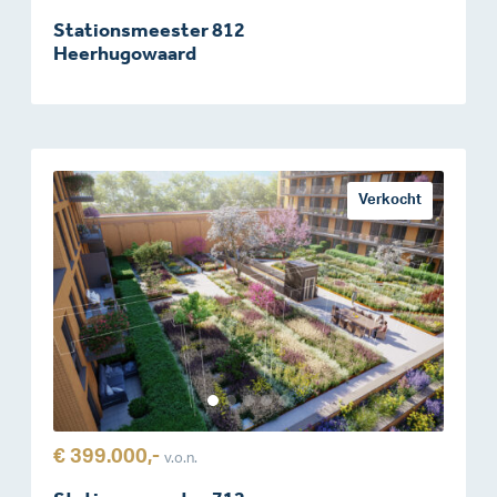
Stationsmeester 812
Heerhugowaard
Verkocht
€ 399.000,-
v.o.n.