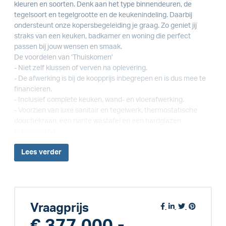
kleuren en soorten. Denk aan het type binnendeuren, de
tegelsoort en tegelgrootte en de keukenindeling. Daarbij
ondersteunt onze kopersbegeleiding je graag. Zo geniet jij
straks van een keuken, badkamer en woning die perfect
passen bij jouw wensen en smaak.
De voordelen van ‘Thuiskomen’
- Niet zelf klussen of verven na oplevering.
- De afwerking is bij de koopprijs inbegrepen en is dus mee te
financieren.
- Inclusief complete keuken, wand- en vloerafwerking.
- Voorzien van luxe sanitair en tegelwerk, thermostatische
douchekraan, een riante wastafel en een hardglazen
douchewand.
Lees
verder
Vraagprijs
€ 377.000,-