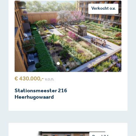
Verkocht o.v.
€ 430.000,-
v.o.n.
Stationsmeester 216
Heerhugowaard