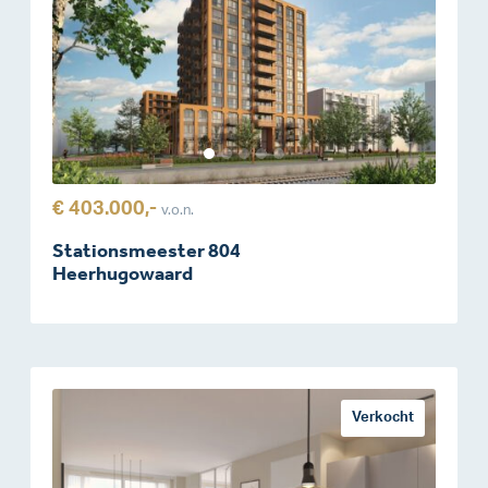
€ 403.000,-
v.o.n.
Stationsmeester 804
Heerhugowaard
Verkocht