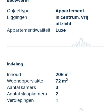
Bouwvorm
Objecttype
Appartement
Liggingen
In centrum, Vrij
uitzicht
Appartementkwaliteit
Luxe
Indeling
3
Inhoud
206 m
2
Woonoppervlakte
72 m
Aantal kamers
3
Aantal slaapkamers
2
Verdiepingen
1