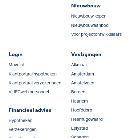
Nieuwbouw
Nieuwbouw kopen
Nieuwbouwaanbod
Voor projectontwikkelaars
Login
Vestigingen
Move.nl
Alkmaar
Klantportaal hypotheken
Amsterdam
Klantportaal verzekeringen
Amstelveen
VLIEGweb personeel
Bergen
Haarlem
Financieel advies
Hoofddorp
Heerhugowaard
Hypotheken
Lelystad
Verzekeringen
Schagen