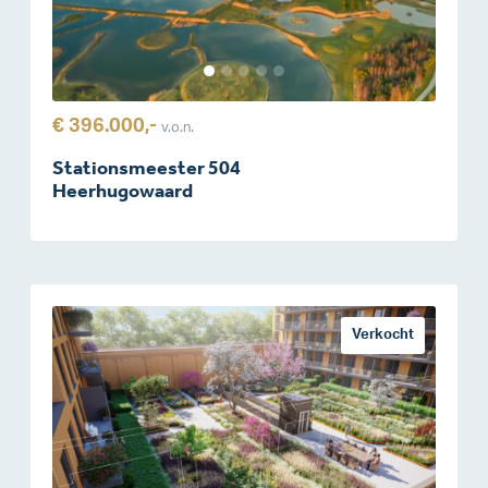
€ 396.000,-
v.o.n.
Stationsmeester 504
Heerhugowaard
Verkocht