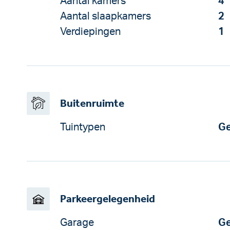
Aantal kamers
4
Aantal slaapkamers
2
Verdiepingen
1
Buitenruimte
Tuintypen
Ge
Parkeergelegenheid
Garage
Ge