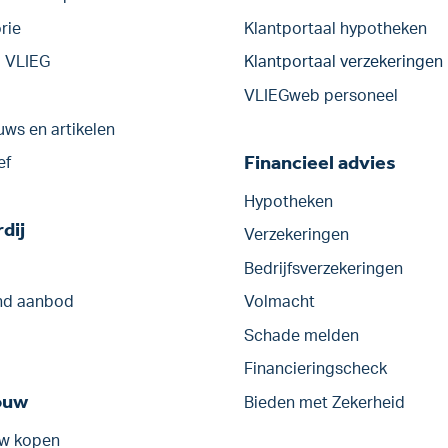
rie
Klantportaal hypotheken
j VLIEG
Klantportaal verzekeringen
VLIEGweb personeel
uws en artikelen
Financieel advies
ef
Hypotheken
dij
Verzekeringen
Bedrijfs­verzekeringen
d aanbod
Volmacht
Schade melden
Financieringscheck
ouw
Bieden met Zekerheid
w kopen