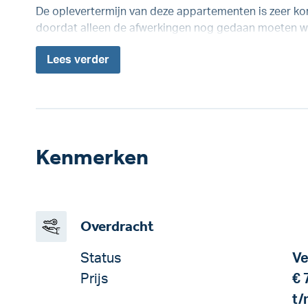
De oplevertermijn van deze appartementen is zeer kor
doordat alleen de afwerkingen nog gedaan moeten w
Lees
verder
Kenmerken
Overdracht
Status
Ve
Prijs
€ 
t/