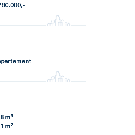
780.000,-
partement
3
8 m
2
1 m