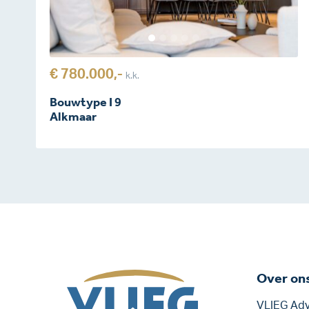
€ 780.000,-
k.k.
Bouwtype I 9
Alkmaar
Over on
VLIEG Adv