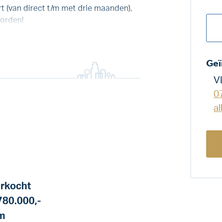
t (van direct t/m met drie maanden),
orden!
Geï
V
0
a
rkocht
780.000,-
m