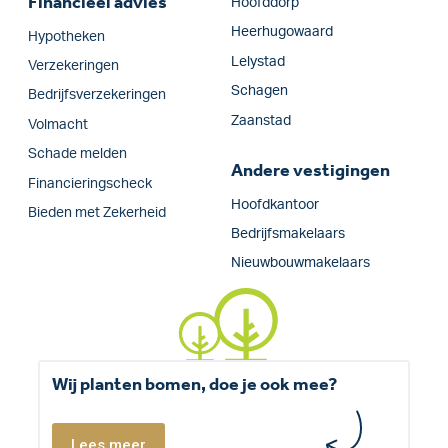
Financieel advies
Hoofddorp
Heerhugowaard
Hypotheken
Lelystad
Verzekeringen
Schagen
Bedrijfs­verzekeringen
Zaanstad
Volmacht
Schade melden
Andere vestigingen
Financieringscheck
Hoofdkantoor
Bieden met Zekerheid
Bedrijfsmakelaars
Nieuwbouwmakelaars
Wij planten bomen, doe je ook mee?
Lees meer