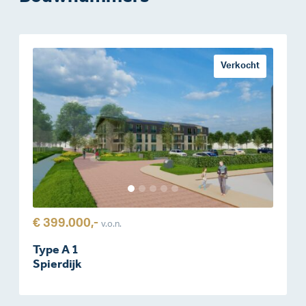
Verkocht
€ 399.000,-
v.o.n.
Type A 1
Spierdijk