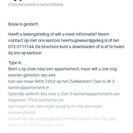
0 bouwnummers beschikbaar
Bouw is gestart!
Heeft u belangstelling of wilt u meer informatie? Neem
contact op met ons kantoor heerhugowaard@vlieg.nl of bel
072-5717144. De brochure kunt u downloaden of is af te halen
bij ons op kantoor.
Type A:
Bent u op zoek naar een appartement, maar wilt u ook nog
kunnen genieten van een
tuin van maar liefst 72m2 op het Zuidwesten? Dan is dit 3-
kamerappartement in
Spierdijk wellicht iets voor u. Een 3-kamersappartement van
ongeveer 77m2 met terras en
een eigen tuin, een eigen berging en ook een eigen
parkeerplaats!
Geniet van de voorbijgaande mensen van en naar het plan
Spierland vanuit uw stoel in de
woonkamer of vanaf uw eigen terras. Heerlijk, toch?