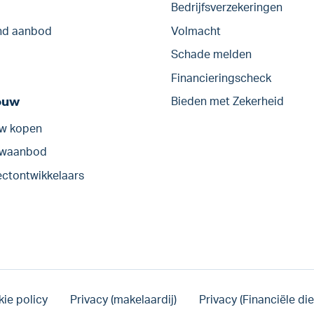
Bedrijfs­verzekeringen
d aanbod
Volmacht
Schade melden
Financieringscheck
ouw
Bieden met Zekerheid
w kopen
uwaanbod
ectontwikkelaars
ie policy
Privacy (makelaardij)
Privacy (Financiële di