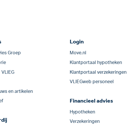
s
Login
ies Groep
Move.nl
rie
Klantportaal hypotheken
j VLIEG
Klantportaal verzekeringen
VLIEGweb personeel
uws en artikelen
Financieel advies
ef
Hypotheken
dij
Verzekeringen