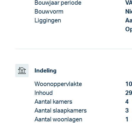
Bouwjaar periode
V
Bouwvorm
N
Liggingen
Aa
Op
Indeling
Woonoppervlakte
10
Inhoud
29
Aantal kamers
4
Aantal slaapkamers
3
Aantal woonlagen
1