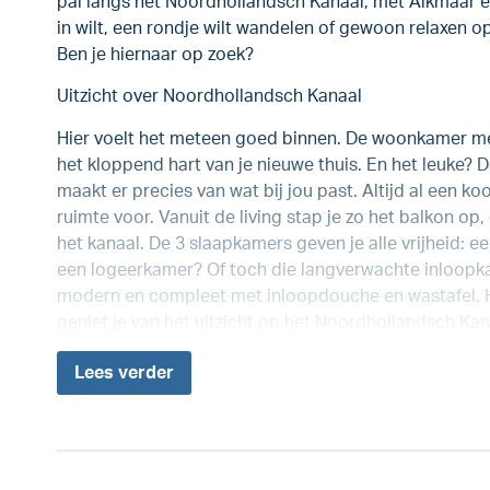
pal langs het Noordhollandsch Kanaal, met Alkmaar e
in wilt, een rondje wilt wandelen of gewoon relaxen op
Ben je hiernaar op zoek?
Uitzicht over Noordhollandsch Kanaal
Hier voelt het meteen goed binnen. De woonkamer met
het kloppend hart van je nieuwe thuis. En het leuke? De
maakt er precies van wat bij jou past. Altijd al een k
ruimte voor. Vanuit de living stap je zo het balkon op,
het kanaal. De 3 slaapkamers geven je alle vrijheid:
een logeerkamer? Of toch die langverwachte inloopka
modern en compleet met inloopdouche en wastafel. Het
geniet je van het uitzicht op het Noordhollandsch Kan
Lees
verder