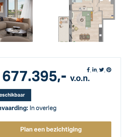
 677.395,-
v.o.n.
eschikbaar
vaarding:
In overleg
Plan een bezichtiging