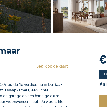
kmaar
€
Bekijk op de kaart
B
Aan
#507 op de 1e verdieping in De Baak
ft 3 slaapkamers, een lichte
in de garage en een handige extra
meer woonwensen hebt. Je woont hier