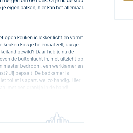
n Bergen om de hoek. Of je nu de stad
 je eigen balkon, hier kan het allemaal.
 open keuken is lekker licht en vormt
 keuken kies je helemaal zelf, dus je
ookeiland gewild? Daar heb je nu de
 even de buitenlucht in, met uitzicht op
 een master bedroom, een werkkamer en
st? Jij bepaalt. De badkamer is
 toilet is apart, wel zo handig. Hier
aal met een drankje in de hand!