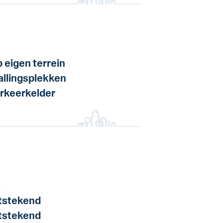
 eigen terrein
allingsplekken
rkeerkelder
a
tstekend
tstekend