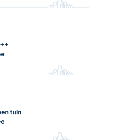
+++
ee
en tuin
ee