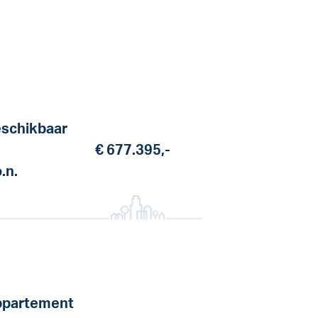
schikbaar
€ 677.395,-
o.n.
partement