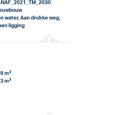
ANAF_2021_TM_2030
ieuwbouw
n water, Aan drukke weg,
en ligging
2
9 m
3
3 m