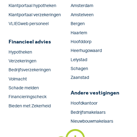
Klantportaal hypotheken
Amsterdam
Klantportaal verzekeringen
Amstelveen
VLIEGweb personeel
Bergen
Haarlem
Financieel advies
Hoofddorp
Heerhugowaard
Hypotheken
Lelystad
Verzekeringen
Schagen
Bedrijfs­verzekeringen
Zaanstad
Volmacht
Schade melden
Andere vestigingen
Financieringscheck
Hoofdkantoor
Bieden met Zekerheid
Bedrijfsmakelaars
Nieuwbouwmakelaars