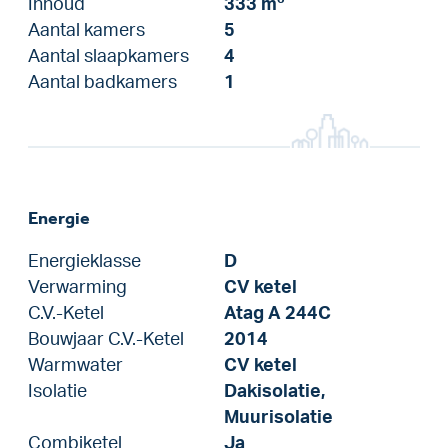
Inhoud
333 m
Aantal kamers
5
Aantal slaapkamers
4
Aantal badkamers
1
Energie
Energieklasse
D
Verwarming
CV ketel
C.V.-Ketel
Atag A 244C
Bouwjaar C.V.-Ketel
2014
Warmwater
CV ketel
Isolatie
Dakisolatie,
Muurisolatie
Combiketel
Ja