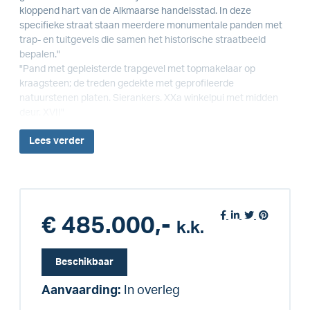
kloppend hart van de Alkmaarse handelsstad. In deze
specifieke straat staan meerdere monumentale panden met
trap- en tuitgevels die samen het historische straatbeeld
bepalen."
"Pand met gepleisterde trapgevel met topmakelaar op
kraagsteen; de treden gedekte met geprofileerde
natuurstenen platen. Sierankers. XXa winkelpui met midden
deur. XVII"
Lees
verder
€ 485.000,-
k.k.
Beschikbaar
Aanvaarding:
In overleg