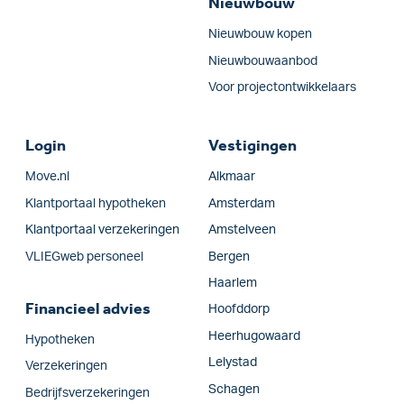
Nieuwbouw
Nieuwbouw kopen
Nieuwbouwaanbod
Voor projectontwikkelaars
Login
Vestigingen
Move.nl
Alkmaar
Klantportaal hypotheken
Amsterdam
Klantportaal verzekeringen
Amstelveen
VLIEGweb personeel
Bergen
Haarlem
Financieel advies
Hoofddorp
Heerhugowaard
Hypotheken
Lelystad
Verzekeringen
Schagen
Bedrijfs­verzekeringen