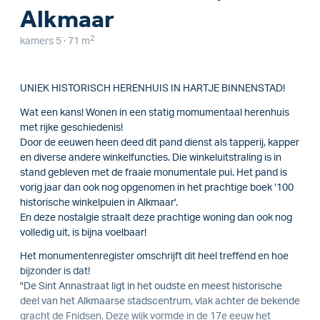
Alkmaar
2
kamers 5 · 71 m
UNIEK HISTORISCH HERENHUIS IN HARTJE BINNENSTAD!
Wat een kans! Wonen in een statig momumentaal herenhuis
met rijke geschiedenis!
Door de eeuwen heen deed dit pand dienst als tapperij, kapper
en diverse andere winkelfuncties. Die winkeluitstraling is in
stand gebleven met de fraaie monumentale pui. Het pand is
vorig jaar dan ook nog opgenomen in het prachtige boek ‘100
historische winkelpuien in Alkmaar'.
En deze nostalgie straalt deze prachtige woning dan ook nog
volledig uit, is bijna voelbaar!
Het monumentenregister omschrijft dit heel treffend en hoe
bijzonder is dat!
"De Sint Annastraat ligt in het oudste en meest historische
deel van het Alkmaarse stadscentrum, vlak achter de bekende
gracht de Fnidsen. Deze wijk vormde in de 17e eeuw het