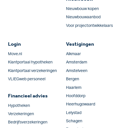
Nieuwbouw kopen
Nieuwbouwaanbod
Voor projectontwikkelaars
Login
Vestigingen
Move.nl
Alkmaar
Klantportaal hypotheken
Amsterdam
Klantportaal verzekeringen
Amstelveen
VLIEGweb personeel
Bergen
Haarlem
Financieel advies
Hoofddorp
Heerhugowaard
Hypotheken
Lelystad
Verzekeringen
Schagen
Bedrijfs­verzekeringen