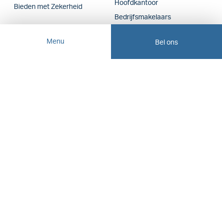
Hoofdkantoor
Bieden met Zekerheid
Bedrijfsmakelaars
Nieuwbouwmakelaars
Menu
Bel ons
Wij planten bomen, doe je ook mee?
Lees meer
Dienstverleningsvoorwaarden
Disclaimer