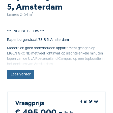
5, Amsterdam
2
kamers 2 · 54 m
*** ENGLISH BELOW ***
Rapenburgerstraat 73-B 5, Amsterdam
Modern en goed onderhouden appartement gelegen op
EIGEN GROND met veel lichtinval, op slechts enkele minuten
lopen van de UvA Roeterseiland Campus, op een toplocatie in
het centrum van Amsterdam
Lees
verder
Vraagprijs
€ 495.000,-