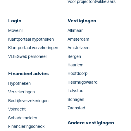
Voor projectontwikkelaars
Login
Vestigingen
Move.nl
Alkmaar
Klantportaal hypotheken
Amsterdam
Klantportaal verzekeringen
Amstelveen
VLIEGweb personeel
Bergen
Haarlem
Financieel advies
Hoofddorp
Heerhugowaard
Hypotheken
Lelystad
Verzekeringen
Schagen
Bedrijfs­verzekeringen
Zaanstad
Volmacht
Schade melden
Andere vestigingen
Financieringscheck