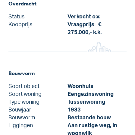
Overdracht
Status
Verkocht o.v.
Koopprijs
Vraagprijs
€
275.000,-
k.k.
Bouwvorm
Soort object
Woonhuis
Soort woning
Eengezinswoning
Type woning
Tussenwoning
Bouwjaar
1933
Bouwvorm
Bestaande bouw
Liggingen
Aan rustige weg, In
woonwijk