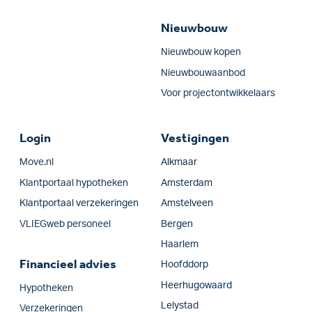
Nieuwbouw
Nieuwbouw kopen
Nieuwbouwaanbod
Voor projectontwikkelaars
Login
Vestigingen
Move.nl
Alkmaar
Klantportaal hypotheken
Amsterdam
Klantportaal verzekeringen
Amstelveen
VLIEGweb personeel
Bergen
Haarlem
Financieel advies
Hoofddorp
Heerhugowaard
Hypotheken
Lelystad
Verzekeringen