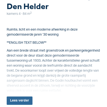
Den Helder
2
kamers 4 · 84 m
Ruimte, licht en een moderne afwerking in deze
gemoderniseerde jaren ’30 woning
**ENGLISH TEXT BELOW**
Aan een brede straat met groenstrook en parkeergelegenheid
direct voor de deur staat deze gemoderniseerde
tussenwoning uit 1933. Achter de karakteristieke gevel schuilt
een woning waar vooral de leefruimte direct de aandacht
trekt. De woonkamer loopt over vrijwel de volledige lengte van
de begane grond en krijgt dankzij de grote raampartij
aangenaam daglicht binnen. De Godin houtkachel vormt een
sfeervol accent in de zithoek, terwijl er richting de voorzijde
volop plek is voor een ruime eettafel.
Lees
verder