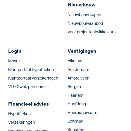
Nieuwbouw
Nieuwbouw kopen
Nieuwbouwaanbod
Voor projectontwikkelaars
Login
Vestigingen
Move.nl
Alkmaar
Klantportaal hypotheken
Amsterdam
Klantportaal verzekeringen
Amstelveen
VLIEGweb personeel
Bergen
Haarlem
Financieel advies
Hoofddorp
Heerhugowaard
Hypotheken
Lelystad
Verzekeringen
Schagen