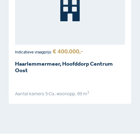
€ 400.000,-
Indicatieve vraagprijs:
Haarlemmermeer, Hoofddorp Centrum
Oost
2
Aantal kamers
5
·
Ca. woonopp.
89 m