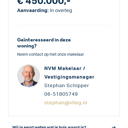
€ 450.000,-
Aanvaarding:
in overleg
Geïnteresseerd in deze
woning?
Neem contact op met onze makelaar
NVM Makelaar /
Vestigingsmanager
Stephan Schipper
06-51805749
stephan@vlieg.nl
Wil je eerst weten wat je huis waard is?