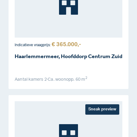
€ 365.000,-
Indicatieve vraagprijs:
Haarlemmermeer, Hoofddorp Centrum Zuid
2
Aantal kamers
2
·
Ca. woonopp.
60 m
Sneak preview