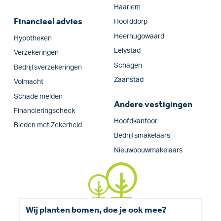
Haarlem
Financieel advies
Hoofddorp
Heerhugowaard
Hypotheken
Lelystad
Verzekeringen
Schagen
Bedrijfs­verzekeringen
Zaanstad
Volmacht
Schade melden
Andere vestigingen
Financieringscheck
Hoofdkantoor
Bieden met Zekerheid
Bedrijfsmakelaars
Nieuwbouwmakelaars
Wij planten bomen, doe je ook mee?