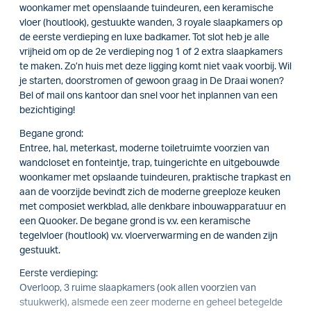
woonkamer met openslaande tuindeuren, een keramische
vloer (houtlook), gestuukte wanden, 3 royale slaapkamers op
de eerste verdieping en luxe badkamer. Tot slot heb je alle
vrijheid om op de 2e verdieping nog 1 of 2 extra slaapkamers
te maken. Zo’n huis met deze ligging komt niet vaak voorbij. Wil
je starten, doorstromen of gewoon graag in De Draai wonen?
Bel of mail ons kantoor dan snel voor het inplannen van een
bezichtiging!
Begane grond:
Entree, hal, meterkast, moderne toiletruimte voorzien van
wandcloset en fonteintje, trap, tuingerichte en uitgebouwde
woonkamer met opslaande tuindeuren, praktische trapkast en
aan de voorzijde bevindt zich de moderne greeploze keuken
met composiet werkblad, alle denkbare inbouwapparatuur en
een Quooker. De begane grond is v.v. een keramische
tegelvloer (houtlook) v.v. vloerverwarming en de wanden zijn
gestuukt.
Eerste verdieping:
Overloop, 3 ruime slaapkamers (ook allen voorzien van
stuukwerk), alsmede een zeer moderne en geheel betegelde