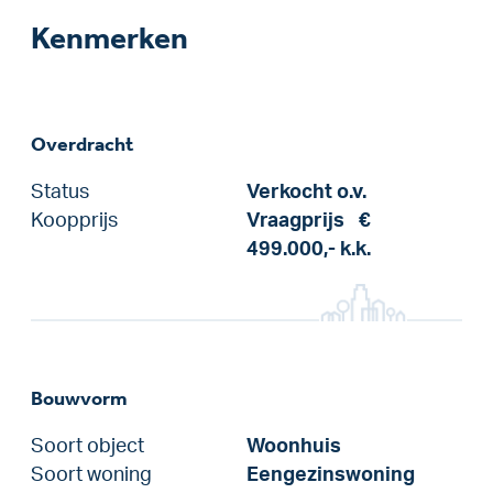
Kenmerken
Overdracht
Status
Verkocht o.v.
Koopprijs
Vraagprijs
€
499.000,-
k.k.
Bouwvorm
Soort object
Woonhuis
Soort woning
Eengezinswoning