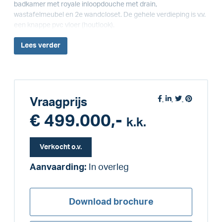
badkamer met royale inloopdouche met drain,
wastafelmeubel en 2e wandcloset. De gehele verdieping is v.v.
een knappe pvc vloer (houtlook).
Lees
verder
Vraagprijs
€ 499.000,-
k.k.
Verkocht o.v.
Aanvaarding:
In overleg
Download brochure