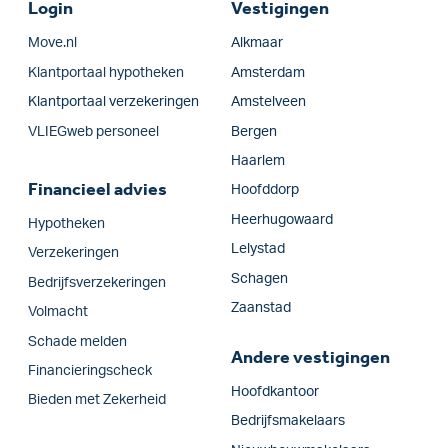
Login
Vestigingen
Move.nl
Alkmaar
Klantportaal hypotheken
Amsterdam
Klantportaal verzekeringen
Amstelveen
VLIEGweb personeel
Bergen
Haarlem
Financieel advies
Hoofddorp
Heerhugowaard
Hypotheken
Lelystad
Verzekeringen
Schagen
Bedrijfs­verzekeringen
Zaanstad
Volmacht
Schade melden
Andere vestigingen
Financieringscheck
Hoofdkantoor
Bieden met Zekerheid
Bedrijfsmakelaars