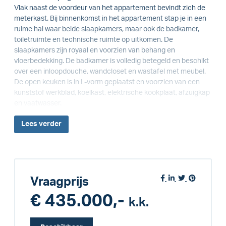
Vlak naast de voordeur van het appartement bevindt zich de
meterkast. Bij binnenkomst in het appartement stap je in een
ruime hal waar beide slaapkamers, maar ook de badkamer,
toiletruimte en technische ruimte op uitkomen. De
slaapkamers zijn royaal en voorzien van behang en
vloerbedekking. De badkamer is volledig betegeld en beschikt
over een inloopdouche, wandcloset en wastafel met meubel.
De open keuken is in L-vorm geplaatst en voorzien van een
kunststof werkblad, koelkast, elektrische kookplaat, afzuigkap
en vaatwasser.
Lees
verder
Vraagprijs
€ 435.000,-
k.k.