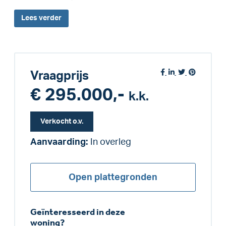
Lees
verder
Vraagprijs
€ 295.000,-
k.k.
Verkocht o.v.
Aanvaarding:
In overleg
Open plattegronden
Geïnteresseerd in deze
woning?