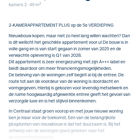
2
kamers 2 · 49 m
2-KAMERAPPARTEMENT PLUS op de 5e VERDIEPING
Nieuwbouw kopen, maar niet zo heel lang willen wachten? Dan
is dit wellicht het geschikte appartement voor u! De bouw is in
volle gang en is van start gegaan in zomer van 2025 en de
verwachte oplevering is Q1 van 2028.
Dit appartement is zeer energiezuinig met zijn A+++ label en
biedt daardoor om meer financieringsmogelijkheden.
De beleving van de woningen zelf begint al bij de entree. De
route tot aan de voordeur van de woning is doordacht en
vormgegeven. Hierbij is gekozen voor levendig metselwerk en
de ruime hoogwaardig afgewerkte entree geeft het gevoel van
verzorgde luxe en is het stijlvol binnenkomen.
In Centraal staat groen voorop en met jouw nieuwe woning
ben je klaar voor de toekomst. Een van de belangrijkste
plusplunten van nieuwbouw is dat het duurzaam is. Bij het
ontwerp van de woningen goed gekeken naar het
duurzaamheidsaspect.