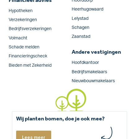
Financieel advies
Hoofddorp
Heerhugowaard
Hypotheken
Lelystad
Verzekeringen
Schagen
Bedrijfs­verzekeringen
Zaanstad
Volmacht
Schade melden
Andere vestigingen
Financieringscheck
Hoofdkantoor
Bieden met Zekerheid
Bedrijfsmakelaars
Nieuwbouwmakelaars
Wij planten bomen, doe je ook mee?
Lees meer