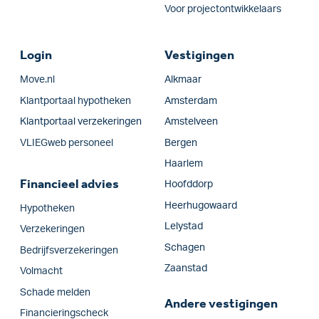
Voor projectontwikkelaars
Login
Vestigingen
Move.nl
Alkmaar
Klantportaal hypotheken
Amsterdam
Klantportaal verzekeringen
Amstelveen
VLIEGweb personeel
Bergen
Haarlem
Financieel advies
Hoofddorp
Heerhugowaard
Hypotheken
Lelystad
Verzekeringen
Schagen
Bedrijfs­verzekeringen
Zaanstad
Volmacht
Schade melden
Andere vestigingen
Financieringscheck