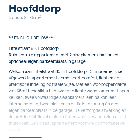
Hoofddorp
2
kamers 3 · 65 m
*** ENGLISH BELOW ***
Eiffelstraat 85, Hoofddorp
Ruim en luxe appartement met 2 slaapkamers, balkon en
optioneel eigen parkeerplaats in garage
Welkom aan Eiffelstraat 85 in Hoofddorp. Dit moderne, luxe
afgewerkte appartement combineert comfort, licht en een
praktische indeling op fraaie wijze. Met een woonoppervlakte
van 65m² beschikt u hier over een lichte woonkamer met open
keuken, twee volwaardige slaapkamers, een balkon, een
interne berging, twee plekken in de fietsenstalling én een
eigen parkeerplaats in de garage. De verzorgde afwerking en
de prettige lichtinval maken dit een woning waar u zich direct
thuis voelt. Een ideaal appartement voor wie comfortabel wil
wonen.